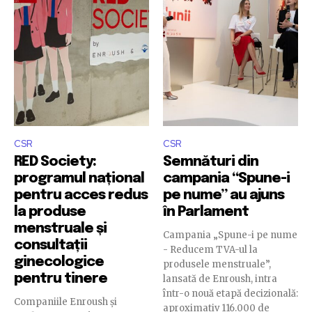
CSR
CSR
RED Society:
Semnături din
programul național
campania “Spune-i
pentru acces redus
pe nume” au ajuns
la produse
în Parlament
menstruale și
Campania „Spune-i pe nume
consultații
- Reducem TVA-ul la
ginecologice
produsele menstruale”,
pentru tinere
lansată de Enroush, intra
într-o nouă etapă decizională:
Companiile Enroush și
aproximativ 116.000 de