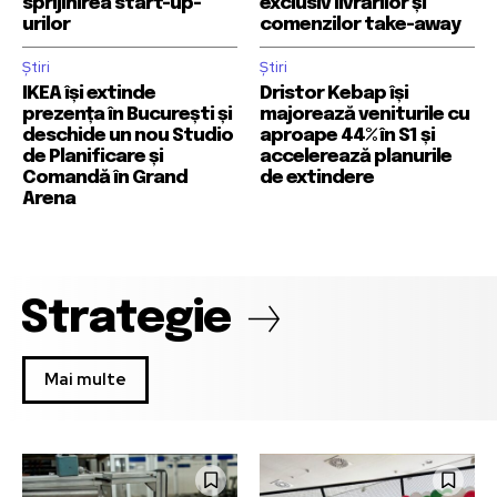
sprijinirea start-up-
exclusiv livrărilor și
urilor
comenzilor take-away
Știri
Știri
IKEA își extinde
Dristor Kebap își
prezența în București și
majorează veniturile cu
deschide un nou Studio
aproape 44% în S1 și
de Planificare și
accelerează planurile
Comandă în Grand
de extindere
Arena
Strategie
Mai multe