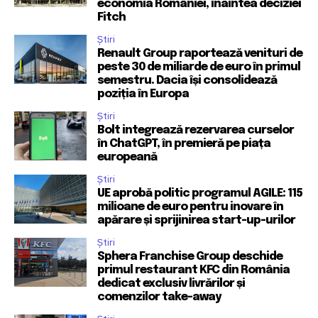
economia României, înaintea deciziei
Fitch
Știri
Renault Group raportează venituri de
peste 30 de miliarde de euro în primul
semestru. Dacia își consolidează
poziția în Europa
Știri
Bolt integrează rezervarea curselor
în ChatGPT, în premieră pe piața
europeană
Știri
UE aprobă politic programul AGILE: 115
milioane de euro pentru inovare în
apărare și sprijinirea start-up-urilor
Știri
Sphera Franchise Group deschide
primul restaurant KFC din România
dedicat exclusiv livrărilor și
comenzilor take-away