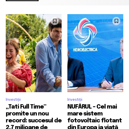
Investiții
Investiții
„Tati Full Time”
NUFĂRUL – Cel mai
promite un nou
mare sistem
record: succesul de
fotovoltaic flotant
2,7 milioane de
din Europa ia viață