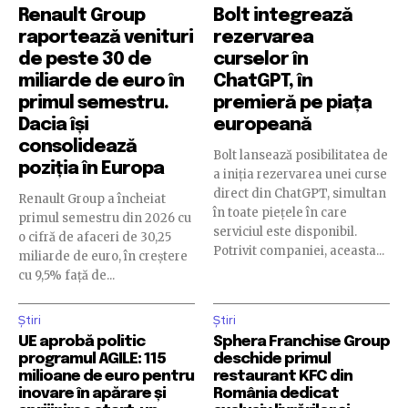
Renault Group
Bolt integrează
raportează venituri
rezervarea
de peste 30 de
curselor în
miliarde de euro în
ChatGPT, în
primul semestru.
premieră pe piața
Dacia își
europeană
consolidează
Bolt lansează posibilitatea de
poziția în Europa
a iniția rezervarea unei curse
direct din ChatGPT, simultan
Renault Group a încheiat
în toate piețele în care
primul semestru din 2026 cu
serviciul este disponibil.
o cifră de afaceri de 30,25
Potrivit companiei, aceasta...
miliarde de euro, în creștere
cu 9,5% față de...
Știri
Știri
UE aprobă politic
Sphera Franchise Group
programul AGILE: 115
deschide primul
milioane de euro pentru
restaurant KFC din
inovare în apărare și
România dedicat