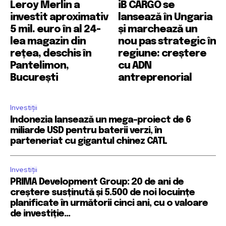
Leroy Merlin a
iB CARGO se
investit aproximativ
lansează în Ungaria
5 mil. euro în al 24-
și marchează un
lea magazin din
nou pas strategic în
rețea, deschis în
regiune: creștere
Pantelimon,
cu ADN
București
antreprenorial
Investiții
Indonezia lansează un mega-proiect de 6
miliarde USD pentru baterii verzi, în
parteneriat cu gigantul chinez CATL
Investiții
PRIMA Development Group: 20 de ani de
creștere susținută și 5.500 de noi locuințe
planificate în următorii cinci ani, cu o valoare
de investiție...