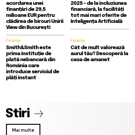
acordarea unei
2025 – de la incluziunea
finanțări de 29,5
financiară, la facilități
milioane EUR pentru
tot mai mari oferite de
clădirea de birouri Unirii
Inteligența Artificială
View din București
Finanțe
Finanțe
Smith&Smith este
Cât de mult valorează
prima instituție de
aurul tău? Descoperă la
plată nebancară din
casa de amanet
România care
introduce serviciul de
plăți instant
Stiri
Mai multe