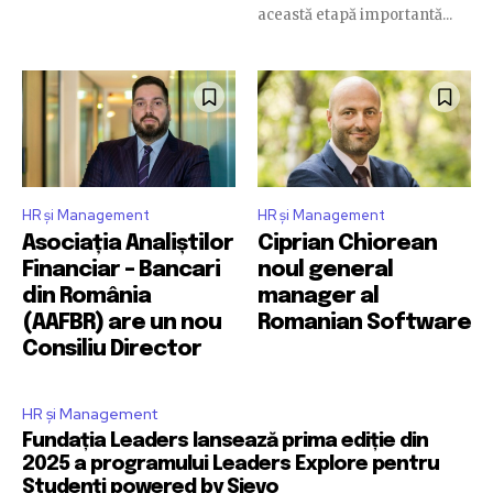
această etapă importantă...
HR și Management
HR și Management
Asociația Analiștilor
Ciprian Chiorean
Financiar – Bancari
noul general
din România
manager al
(AAFBR) are un nou
Romanian Software
Consiliu Director
HR și Management
Fundația Leaders lansează prima ediție din
2025 a programului Leaders Explore pentru
Studenți powered by Sievo