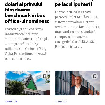
dolari al primului
pe lacul Ipotești
film devine
Hidroelectrica lansează
benchmark în box
proiectul pilot NUFĂRUL, un
office-ul românesc
sistem fotovoltaic flotant
revoluționar pe lacul Ipotești,
Franciza „Tati” confirmă
marcând un nou standard
maturizarea industriei
european în tranziția
cinematografice românești.
energetică durabilă. Astăzi,
Cu un prim film de 2,7
Hidroelectrica a...
milioane USD la box office,
Vidra Productions mizează
pe o continuare...
Investiții
Investiții