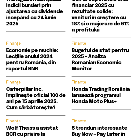
indicii bursieri prin
financiar 2025 cu
ajustarea cu dividende
rezultate solide:
începând cu 24 iunie
venituri în creștere cu
2025
18% și o majorare de 61%
a profitului
Finanțe
Finanțe
Economie pe muchie:
Bugetul de stat pentru
Lecțiile anului 2024
2025 – Analiza
pentru România, din
Romanian Economic
raportul BNR
Monitor
Finanțe
Finanțe
Caterpillar Inc.
Honda Trading România
împlinește oficial 100 de
lansează programul
ani pe 15 aprilie 2025.
Honda Moto Plus+
Cum sărbătorește?
Finanțe
Finanțe
Wolf Theiss a asistat
5 trenduri interesante
BCR cu privire la
Buy Now – Pay Later în