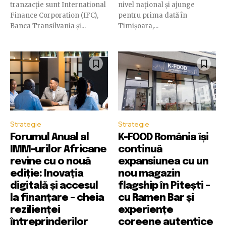
tranzacție sunt International
nivel național și ajunge
Finance Corporation (IFC),
pentru prima dată în
Banca Transilvania și...
Timișoara,...
Strategie
Strategie
Forumul Anual al
K-FOOD România își
IMM-urilor Africane
continuă
revine cu o nouă
expansiunea cu un
ediție: Inovația
nou magazin
digitală și accesul
flagship în Pitești –
la finanțare – cheia
cu Ramen Bar și
rezilienței
experiențe
întreprinderilor
coreene autentice