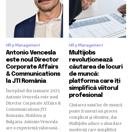
HR și Management
HR și Management
Antonio Vencesla
Multijobs
este noul Director
revoluționează
Corporate Affairs
căutarea de locuri
& Communications
de muncă:
la JTI România
platforma care îți
simplifică viitorul
Începând din ianuarie 2025,
profesional
Antonio Vencesla este noul
Director Corporate Affairs &
Căutarea unui loc de muncă
Communications JTI
poate fi uneori un proces
Romania, Moldova și
complicat și obositor, dar
Bulgaria. Antonio Vencesla
Multijobs aduce o abordare
are o experiență valoroasă...
modernă care simplifică