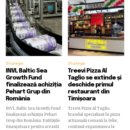
Strategie
Strategie
INVL Baltic Sea
Treevi Pizza Al
Growth Fund
Taglio se extinde și
finalizează achiziția
deschide primul
Pehart Grup din
restaurant din
România
Timișoara
INVL Baltic Sea Growth Fund
Treevi Pizza Al Taglio,
finalizează achiziția Pehart
brandul specializat în pizza
Grup din România. Entitățile
artizanală romană la felie,
finanțatoare pentru această
continuă expansiunea la