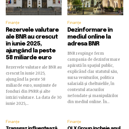
Finanțe
Finanțe
Rezervele valutare
Dezinformare în
ale BNR au crescut
mediul online la
în iunie 2025,
adresa BNR
ajungând la peste
BNR respinge ferm
58 miliarde euro
campania de dezinformare
apărută în spațiul public,
Rezervele valutare ale BNR au
explicând clar statutul său,
crescut în iunie 2025,
sursa veniturilor, politica
ajungând la peste 58
salarială și cheltuielile, în
miliarde euro, susținute de
contextul atacurilor
fonduri din PNRR și alte
nefondate și manipulărilor
intrări valutare. La data de 30
din mediul online. În...
iunie 2025,...
Finanțe
Finanțe
Transgaz influențează
OLX Group încheie anul