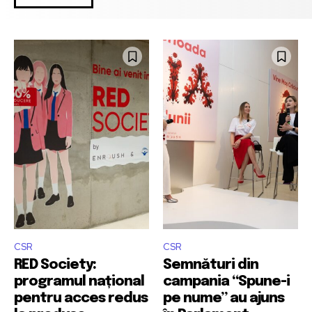
CSR
CSR
RED Society:
Semnături din
programul național
campania “Spune-i
pentru acces redus
pe nume” au ajuns