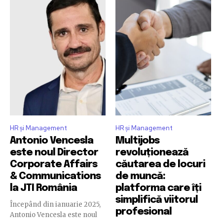
HR și Management
HR și Management
Antonio Vencesla
Multijobs
este noul Director
revoluționează
Corporate Affairs
căutarea de locuri
& Communications
de muncă:
la JTI România
platforma care îți
simplifică viitorul
Începând din ianuarie 2025,
profesional
Antonio Vencesla este noul