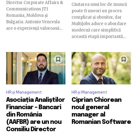
Director Corporate Affairs &
Căutarea unui loc de muncă
Communications JTI
poate fi uneori un proces
Romania, Moldova și
complicat și obositor, dar
Bulgaria. Antonio Vencesla
Multijobs aduce o abordare
are o experiență valoroasă...
modernă care simplifică
această etapă importantă...
HR și Management
HR și Management
Asociația Analiștilor
Ciprian Chiorean
Financiar – Bancari
noul general
din România
manager al
(AAFBR) are un nou
Romanian Software
Consiliu Director