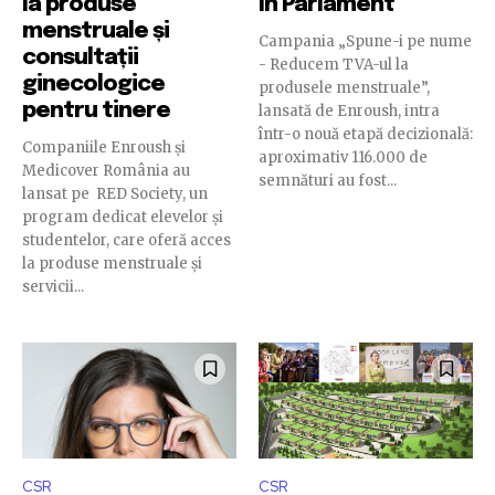
la produse
în Parlament
menstruale și
Campania „Spune-i pe nume
consultații
- Reducem TVA-ul la
ginecologice
produsele menstruale”,
pentru tinere
lansată de Enroush, intra
într-o nouă etapă decizională:
Companiile Enroush și
aproximativ 116.000 de
Medicover România au
semnături au fost...
lansat pe RED Society, un
program dedicat elevelor și
studentelor, care oferă acces
la produse menstruale și
servicii...
CSR
CSR