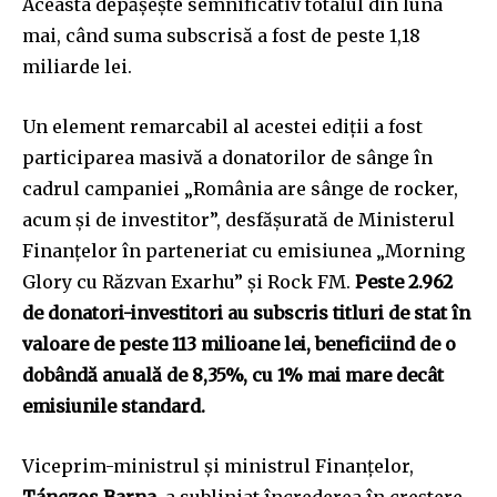
Aceasta depășește semnificativ totalul din luna
mai, când suma subscrisă a fost de peste 1,18
miliarde lei.
Un element remarcabil al acestei ediții a fost
participarea masivă a donatorilor de sânge în
cadrul campaniei „România are sânge de rocker,
acum și de investitor”, desfășurată de Ministerul
Finanțelor în parteneriat cu emisiunea „Morning
Glory cu Răzvan Exarhu” și Rock FM.
Peste 2.962
de donatori-investitori au subscris titluri de stat în
valoare de peste 113 milioane lei, beneficiind de o
dobândă anuală de 8,35%, cu 1% mai mare decât
emisiunile standard.
Viceprim-ministrul și ministrul Finanțelor,
Tánczos Barna
, a subliniat încrederea în creștere