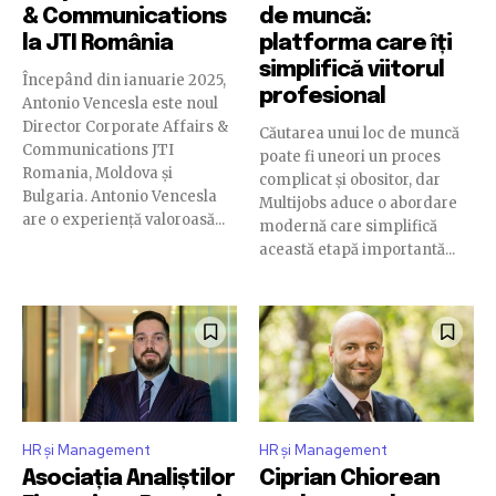
& Communications
de muncă:
la JTI România
platforma care îți
simplifică viitorul
Începând din ianuarie 2025,
profesional
Antonio Vencesla este noul
Director Corporate Affairs &
Căutarea unui loc de muncă
Communications JTI
poate fi uneori un proces
Romania, Moldova și
complicat și obositor, dar
Bulgaria. Antonio Vencesla
Multijobs aduce o abordare
are o experiență valoroasă...
modernă care simplifică
această etapă importantă...
HR și Management
HR și Management
Asociația Analiștilor
Ciprian Chiorean