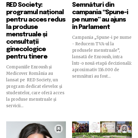
RED Society:
Semnături din
programul național
campania “Spune-i
pentru acces redus
pe nume” au ajuns
la produse
în Parlament
menstruale și
Campania „Spune-i pe nume
consultații
- Reducem TVA-ul la
ginecologice
produsele menstruale”,
pentru tinere
lansată de Enroush, intra
într-o nouă etapă decizională:
Companiile Enroush și
aproximativ 116.000 de
Medicover România au
semnături au fost...
lansat pe RED Society, un
program dedicat elevelor și
studentelor, care oferă acces
la produse menstruale și
servicii...