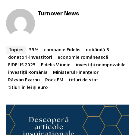
Turnover News
35%
campanie Fidelis
dobândă 8
Topics
donatori-investitori
economie românească
FIDELIS 2025
Fidelis V iunie
investiții neimpozabile
investiții România
Ministerul Finanțelor
Răzvan Exarhu
Rock FM
titluri de stat
titluri în lei și euro