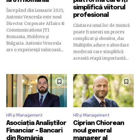
la JTI România
platforma care îți
simplifică viitorul
Începând din ianuarie 2025,
profesional
Antonio Vencesla este noul
Director Corporate Affairs &
Căutarea unui loc de muncă
Communications JTI
poate fi uneori un proces
Romania, Moldova și
complicat și obositor, dar
Bulgaria. Antonio Vencesla
Multijobs aduce o abordare
are o experiență valoroasă...
modernă care simplifică
această etapă importantă...
HR și Management
HR și Management
Asociația Analiștilor
Ciprian Chiorean
Financiar – Bancari
noul general
din România
manager al