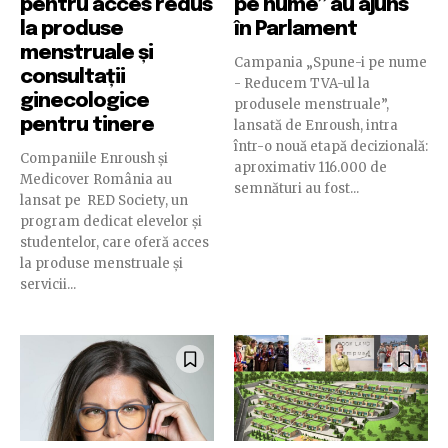
pentru acces redus
pe nume” au ajuns
la produse
în Parlament
menstruale și
Campania „Spune-i pe nume
consultații
- Reducem TVA-ul la
ginecologice
produsele menstruale”,
pentru tinere
lansată de Enroush, intra
într-o nouă etapă decizională:
Companiile Enroush și
aproximativ 116.000 de
Medicover România au
semnături au fost...
lansat pe RED Society, un
program dedicat elevelor și
studentelor, care oferă acces
la produse menstruale și
servicii...