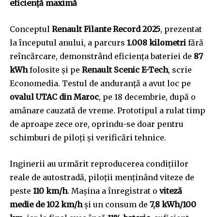
eficiență maximă
Conceptul
Renault Filante Record 2025
, prezentat
la începutul anului, a parcurs
1.008 kilometri
fără
reîncărcare, demonstrând eficiența bateriei de
87
kWh
folosite și pe
Renault Scenic E-Tech
, scrie
Economedia. Testul de anduranță a avut loc pe
ovalul UTAC din Maroc
, pe 18 decembrie, după o
amânare cauzată de vreme. Prototipul a rulat timp
de aproape zece ore, oprindu-se doar pentru
schimburi de piloți și verificări tehnice.
Inginerii au urmărit reproducerea condițiilor
reale de autostradă, piloții menținând viteze de
peste
110 km/h
. Mașina a înregistrat o
viteză
medie de 102 km/h
și un consum de
7,8 kWh/100