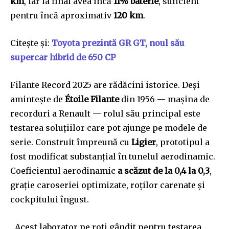
km
, iar la final avea încă
11% baterie
, suficient
pentru încă aproximativ
120 km
.
Citește și:
Toyota prezintă GR GT, noul său
supercar hibrid de 650 CP
Filante Record 2025 are rădăcini istorice. Deși
amintește de
Étoile Filante
din 1956 — mașina de
recorduri a Renault — rolul său principal este
testarea soluțiilor care pot ajunge pe modele de
serie. Construit împreună cu
Ligier
, prototipul a
fost modificat substanțial în tunelul aerodinamic.
Coeficientul aerodinamic
a scăzut de la 0,4 la 0,3
,
grație caroseriei optimizate, roților carenate și
cockpitului îngust.
„Acest laborator pe roți gândit pentru testarea