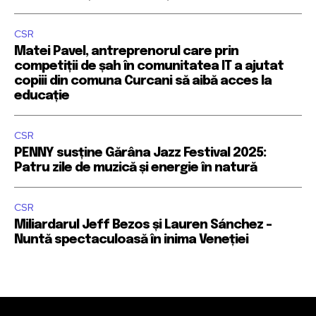
CSR
Matei Pavel, antreprenorul care prin
competiții de șah în comunitatea IT a ajutat
copiii din comuna Curcani să aibă acces la
educație
CSR
PENNY susține Gărâna Jazz Festival 2025:
Patru zile de muzică și energie în natură
CSR
Miliardarul Jeff Bezos și Lauren Sánchez –
Nuntă spectaculoasă în inima Veneției