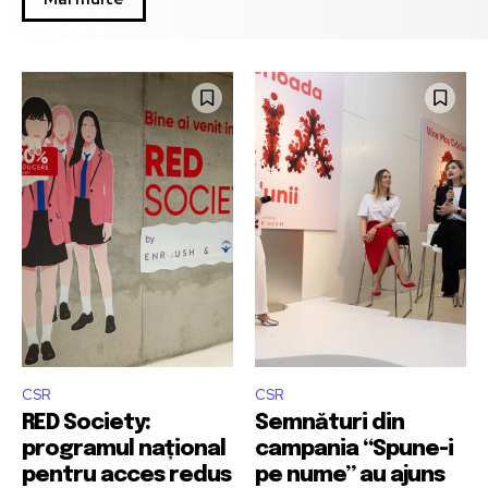
CSR
CSR
RED Society:
Semnături din
programul național
campania “Spune-i
pentru acces redus
pe nume” au ajuns