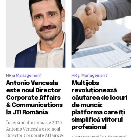
HR și Management
HR și Management
Antonio Vencesla
Multijobs
este noul Director
revoluționează
Corporate Affairs
căutarea de locuri
& Communications
de muncă:
la JTI România
platforma care îți
simplifică viitorul
Începând din ianuarie 2025,
profesional
Antonio Vencesla este noul
Director Corporate Affairs &