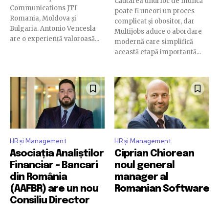
Căutarea unui loc de muncă
Communications JTI
poate fi uneori un proces
Romania, Moldova și
complicat și obositor, dar
Bulgaria. Antonio Vencesla
Multijobs aduce o abordare
are o experiență valoroasă...
modernă care simplifică
această etapă importantă...
HR și Management
HR și Management
Asociația Analiștilor
Ciprian Chiorean
Financiar – Bancari
noul general
din România
manager al
(AAFBR) are un nou
Romanian Software
Consiliu Director