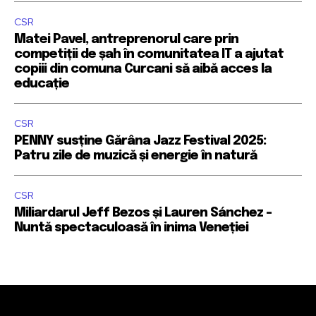
CSR
Matei Pavel, antreprenorul care prin
competiții de șah în comunitatea IT a ajutat
copiii din comuna Curcani să aibă acces la
educație
CSR
PENNY susține Gărâna Jazz Festival 2025:
Patru zile de muzică și energie în natură
CSR
Miliardarul Jeff Bezos și Lauren Sánchez –
Nuntă spectaculoasă în inima Veneției