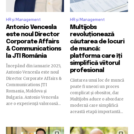
HR și Management
HR și Management
Antonio Vencesla
Multijobs
este noul Director
revoluționează
Corporate Affairs
căutarea de locuri
& Communications
de muncă:
la JTI România
platforma care îți
simplifică viitorul
Începând din ianuarie 2025,
profesional
Antonio Vencesla este noul
Director Corporate Affairs &
Căutarea unui loc de muncă
Communications JTI
poate fi uneori un proces
Romania, Moldova și
complicat și obositor, dar
Bulgaria. Antonio Vencesla
Multijobs aduce o abordare
are o experiență valoroasă...
modernă care simplifică
această etapă importantă...