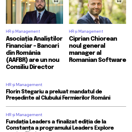
HR și Management
HR și Management
Asociația Analiștilor
Ciprian Chiorean
Financiar – Bancari
noul general
din România
manager al
(AAFBR) are un nou
Romanian Software
Consiliu Director
HR și Management
Florin Stegariu a preluat mandatul de
Președinte al Clubului Fermierilor Români
HR și Management
Fundația Leaders a finalizat ediția de la
Constanța a programului Leaders Explore