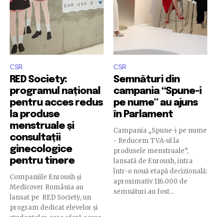
CSR
CSR
RED Society:
Semnături din
programul național
campania “Spune-i
pentru acces redus
pe nume” au ajuns
la produse
în Parlament
menstruale și
Campania „Spune-i pe nume
consultații
- Reducem TVA-ul la
ginecologice
produsele menstruale”,
pentru tinere
lansată de Enroush, intra
într-o nouă etapă decizională:
Companiile Enroush și
aproximativ 116.000 de
Medicover România au
semnături au fost...
lansat pe RED Society, un
program dedicat elevelor și