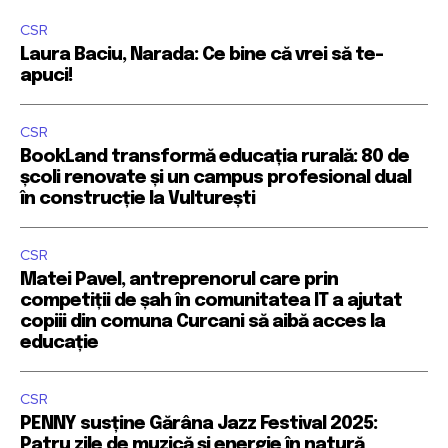
CSR
Laura Baciu, Narada: Ce bine că vrei să te-
apuci!
CSR
BookLand transformă educația rurală: 80 de
școli renovate și un campus profesional dual
în construcție la Vulturești
CSR
Matei Pavel, antreprenorul care prin
competiții de șah în comunitatea IT a ajutat
copiii din comuna Curcani să aibă acces la
educație
CSR
PENNY susține Gărâna Jazz Festival 2025:
Patru zile de muzică și energie în natură