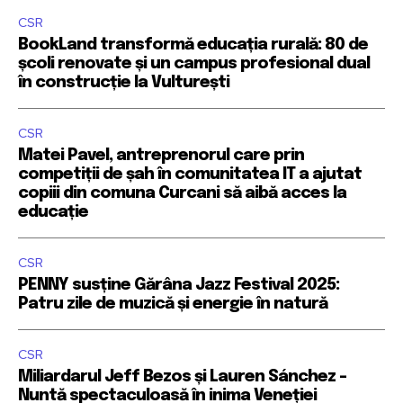
CSR
BookLand transformă educația rurală: 80 de
școli renovate și un campus profesional dual
în construcție la Vulturești
CSR
Matei Pavel, antreprenorul care prin
competiții de șah în comunitatea IT a ajutat
copiii din comuna Curcani să aibă acces la
educație
CSR
PENNY susține Gărâna Jazz Festival 2025:
Patru zile de muzică și energie în natură
CSR
Miliardarul Jeff Bezos și Lauren Sánchez –
Nuntă spectaculoasă în inima Veneției