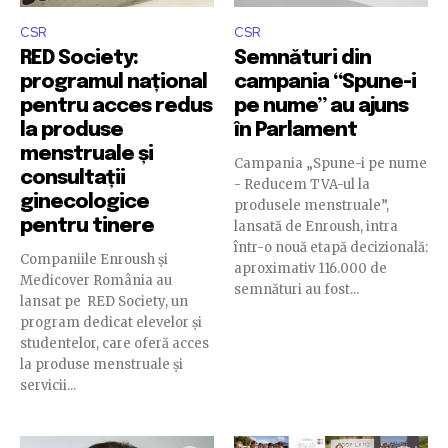
CSR
CSR
RED Society:
Semnături din
programul național
campania “Spune-i
pentru acces redus
pe nume” au ajuns
la produse
în Parlament
menstruale și
Campania „Spune-i pe nume
consultații
- Reducem TVA-ul la
ginecologice
produsele menstruale”,
pentru tinere
lansată de Enroush, intra
într-o nouă etapă decizională:
Companiile Enroush și
aproximativ 116.000 de
Medicover România au
semnături au fost...
lansat pe RED Society, un
program dedicat elevelor și
studentelor, care oferă acces
la produse menstruale și
servicii...