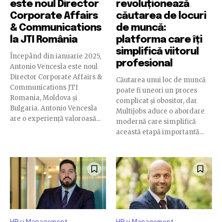
este noul Director
revoluționează
Corporate Affairs
căutarea de locuri
& Communications
de muncă:
la JTI România
platforma care îți
simplifică viitorul
Începând din ianuarie 2025,
profesional
Antonio Vencesla este noul
Director Corporate Affairs &
Căutarea unui loc de muncă
Communications JTI
poate fi uneori un proces
Romania, Moldova și
complicat și obositor, dar
Bulgaria. Antonio Vencesla
Multijobs aduce o abordare
are o experiență valoroasă...
modernă care simplifică
această etapă importantă...
HR și Management
HR și Management