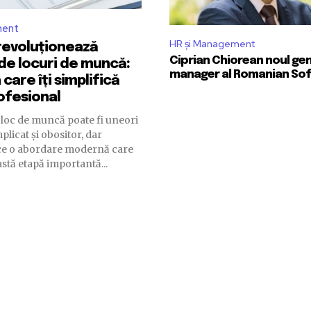
ment
HR și Management
 revoluționează
Ciprian Chiorean noul ge
de locuri de muncă:
manager al Romanian So
care îți simplifică
rofesional
loc de muncă poate fi uneori
licat și obositor, dar
ce o abordare modernă care
astă etapă importantă...