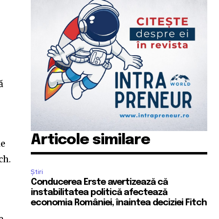
ă
Articole similare
le
ch.
Știri
Conducerea Erste avertizează că
instabilitatea politică afectează
economia României, înaintea deciziei Fitch
e