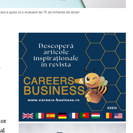
care a ajuns la o evaluare de 75 de miliarde de dolari
e
M
lor
al