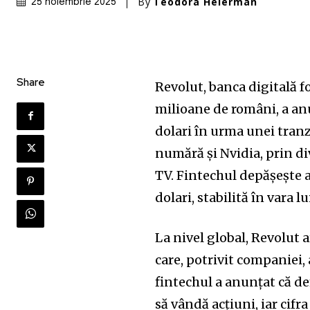
By
Teodora Helerman
25 noiembrie 2025
Share
Revolut, banca digitală f
milioane de români, a anu
dolari în urma unei tranz
numără și Nvidia, prin di
TV. Fintechul depășește a
dolari, stabilită în vara l
La nivel global, Revolut 
care, potrivit companiei,
fintechul a anunțat că d
să vândă acțiuni, iar cifr