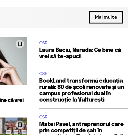
Mai multe
CSR
Laura Baciu, Narada: Ce bine că
vrei să te-apuci!
CSR
BookLand transformă educația
rurală: 80 de școli renovate și un
campus profesional dual în
construcție la Vulturești
ne că vrei
CSR
Matei Pavel, antreprenorul care
prin competiții de șah în