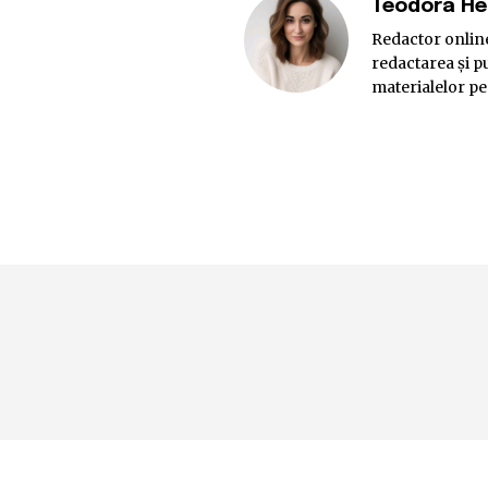
Teodora H
Redactor online
redactarea și pu
materialelor pe