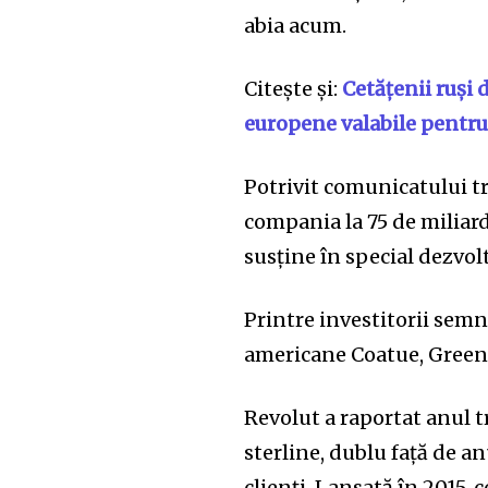
abia acum.
Citește și:
Cetățenii ruși 
europene valabile pentru 
Potrivit comunicatului tr
compania la 75 de miliarde
susține în special dezvolt
Printre investitorii semn
americane Coatue, Green
Revolut a raportat anul t
sterline, dublu față de a
clienți. Lansată în 2015,