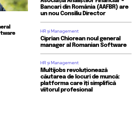
Asociația Analiștilor Financiar –
Bancari din România (AAFBR) are
un nou Consiliu Director
neral
HR și Management
ftware
Ciprian Chiorean noul general
manager al Romanian Software
HR și Management
Multijobs revoluționează
căutarea de locuri de muncă:
platforma care îți simplifică
viitorul profesional