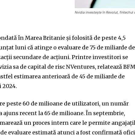
Nvidia investește în Revolut, fintechul 
ondată în Marea Britanie și folosită de peste 4,5
nțat luni că atinge o evaluare de 75 de miliarde d
acții secundare de acțiuni. Printre investitori se
vizia sa de capital de risc NVentures, relatează BF
stfel estimarea anterioară de 45 de miliarde de
ui 2024.
are peste 60 de milioane de utilizatori, un număr
 a ajuns recent la 65 de milioane. În septembrie,
emarează un proces intern care le permite angajați
a de evaluare estimată atunci a fost confirmată ofici