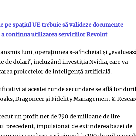
de pe spațiul UE trebuie să valideze documente
a continua utilizarea serviciilor Revolut
ansmis luni, operațiunea s-a încheiat și „evalueaz
 de dolari”, incluzând investiția Nvidia, care va
area proiectelor de inteligență artificială.
ificativi ai acestei runde secundare se află fonduri
oaks, Dragoneer și Fidelity Management & Resear
recut un profit net de 790 de milioane de lire
nul precedent, impulsionat de extinderea bazei de
 compania urmărește să ajungă la 100 de milioane d