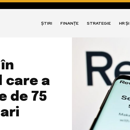
ȘTIRI
FINANȚE
STRATEGIE
HR Ș
 în
l care a
e de 75
ari