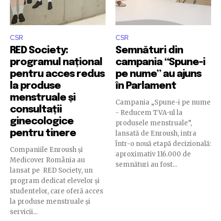
CSR
CSR
RED Society:
Semnături din
programul național
campania “Spune-i
pentru acces redus
pe nume” au ajuns
la produse
în Parlament
menstruale și
Campania „Spune-i pe nume
consultații
- Reducem TVA-ul la
ginecologice
produsele menstruale”,
pentru tinere
lansată de Enroush, intra
într-o nouă etapă decizională:
Companiile Enroush și
aproximativ 116.000 de
Medicover România au
semnături au fost...
lansat pe RED Society, un
program dedicat elevelor și
studentelor, care oferă acces
la produse menstruale și
servicii...