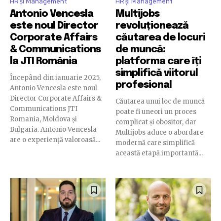
HR și Management
HR și Management
Antonio Vencesla
Multijobs
este noul Director
revoluționează
Corporate Affairs
căutarea de locuri
& Communications
de muncă:
la JTI România
platforma care îți
simplifică viitorul
Începând din ianuarie 2025,
profesional
Antonio Vencesla este noul
Director Corporate Affairs &
Căutarea unui loc de muncă
Communications JTI
poate fi uneori un proces
Romania, Moldova și
complicat și obositor, dar
Bulgaria. Antonio Vencesla
Multijobs aduce o abordare
are o experiență valoroasă...
modernă care simplifică
această etapă importantă...