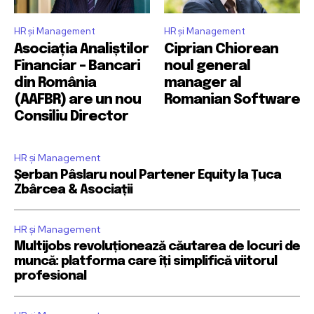
HR și Management
HR și Management
Asociația Analiștilor
Ciprian Chiorean
Financiar – Bancari
noul general
din România
manager al
(AAFBR) are un nou
Romanian Software
Consiliu Director
HR și Management
Șerban Pâslaru noul Partener Equity la Țuca
Zbârcea & Asociații
HR și Management
Multijobs revoluționează căutarea de locuri de
muncă: platforma care îți simplifică viitorul
profesional