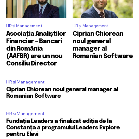
HR și Management
HR și Management
Asociația Analiștilor
Ciprian Chiorean
Financiar – Bancari
noul general
din România
manager al
(AAFBR) are un nou
Romanian Software
Consiliu Director
HR și Management
Ciprian Chiorean noul general manager al
Romanian Software
HR și Management
Fundația Leaders a finalizat ediția de la
Constanța a programului Leaders Explore
pentru Elevi