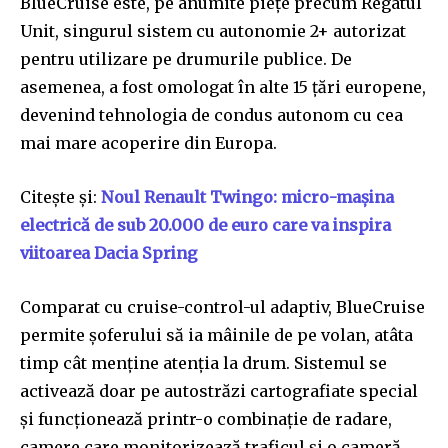
BlueCruise este, pe anumite piețe precum Regatul
Unit, singurul sistem cu autonomie 2+ autorizat
pentru utilizare pe drumurile publice. De
asemenea, a fost omologat în alte 15 țări europene,
devenind tehnologia de condus autonom cu cea
mai mare acoperire din Europa.
Citește și:
Noul Renault Twingo: micro-mașina
electrică de sub 20.000 de euro care va inspira
viitoarea Dacia Spring
Comparat cu cruise-control-ul adaptiv, BlueCruise
permite șoferului să ia mâinile de pe volan, atâta
timp cât menține atenția la drum. Sistemul se
activează doar pe autostrăzi cartografiate special
și funcționează printr-o combinație de radare,
camere care monitorizează traficul și o cameră