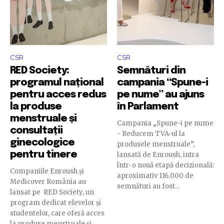
CSR
CSR
RED Society:
Semnături din
programul național
campania “Spune-i
pentru acces redus
pe nume” au ajuns
la produse
în Parlament
menstruale și
Campania „Spune-i pe nume
consultații
- Reducem TVA-ul la
ginecologice
produsele menstruale”,
pentru tinere
lansată de Enroush, intra
într-o nouă etapă decizională:
Companiile Enroush și
aproximativ 116.000 de
Medicover România au
semnături au fost...
lansat pe RED Society, un
program dedicat elevelor și
studentelor, care oferă acces
la produse menstruale și