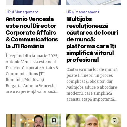
HR și Management
HR și Management
Antonio Vencesla
Multijobs
este noul Director
revoluționează
Corporate Affairs
căutarea de locuri
& Communications
de muncă:
la JTI România
platforma care îți
simplifică viitorul
Începând din ianuarie 2025,
profesional
Antonio Vencesla este noul
Director Corporate Affairs &
Căutarea unui loc de muncă
Communications JTI
poate fi uneori un proces
Romania, Moldova și
complicat și obositor, dar
Bulgaria. Antonio Vencesla
Multijobs aduce o abordare
are o experiență valoroasă...
modernă care simplifică
această etapă importantă...