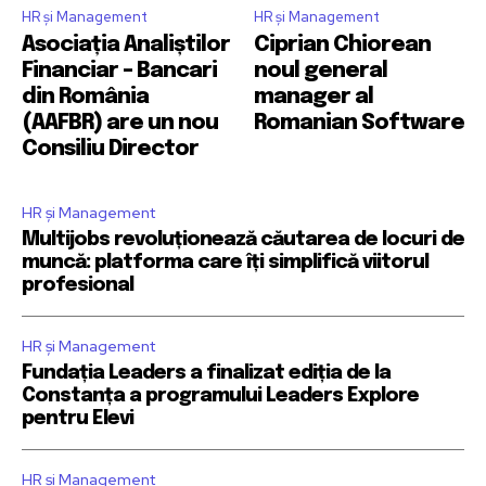
HR și Management
HR și Management
Asociația Analiștilor
Ciprian Chiorean
Financiar – Bancari
noul general
din România
manager al
(AAFBR) are un nou
Romanian Software
Consiliu Director
HR și Management
Multijobs revoluționează căutarea de locuri de
muncă: platforma care îți simplifică viitorul
profesional
HR și Management
Fundația Leaders a finalizat ediția de la
Constanța a programului Leaders Explore
pentru Elevi
HR și Management