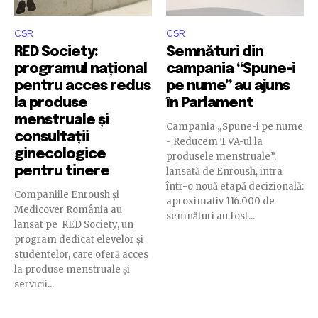
CSR
CSR
RED Society:
Semnături din
programul național
campania “Spune-i
pentru acces redus
pe nume” au ajuns
la produse
în Parlament
menstruale și
Campania „Spune-i pe nume
consultații
- Reducem TVA-ul la
ginecologice
produsele menstruale”,
pentru tinere
lansată de Enroush, intra
într-o nouă etapă decizională:
Companiile Enroush și
aproximativ 116.000 de
Medicover România au
semnături au fost...
lansat pe RED Society, un
program dedicat elevelor și
studentelor, care oferă acces
la produse menstruale și
servicii...