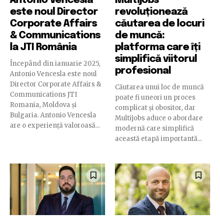
Antonio Vencesla
Multijobs
este noul Director
revoluționează
Corporate Affairs
căutarea de locuri
& Communications
de muncă:
la JTI România
platforma care îți
simplifică viitorul
Începând din ianuarie 2025,
profesional
Antonio Vencesla este noul
Director Corporate Affairs &
Căutarea unui loc de muncă
Communications JTI
poate fi uneori un proces
Romania, Moldova și
complicat și obositor, dar
Bulgaria. Antonio Vencesla
Multijobs aduce o abordare
are o experiență valoroasă...
modernă care simplifică
această etapă importantă...