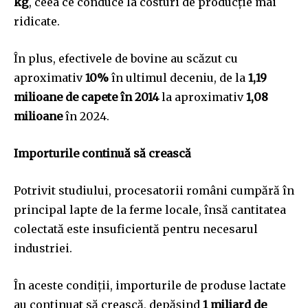
kg
, ceea ce conduce la costuri de producție mai
ridicate.
În plus, efectivele de bovine au scăzut cu
aproximativ
10%
în ultimul deceniu, de la
1,19
milioane de capete în 2014
la aproximativ
1,08
milioane
în 2024.
Importurile continuă să crească
Potrivit studiului, procesatorii români cumpără în
principal lapte de la ferme locale, însă cantitatea
colectată este insuficientă pentru necesarul
industriei.
În aceste condiții, importurile de produse lactate
au continuat să crească, depășind
1 miliard de