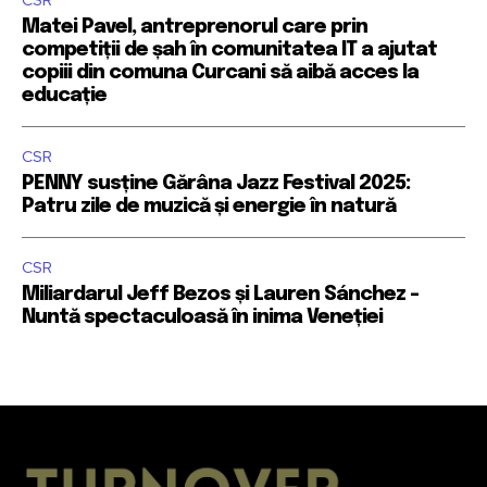
CSR
Matei Pavel, antreprenorul care prin
competiții de șah în comunitatea IT a ajutat
copiii din comuna Curcani să aibă acces la
educație
CSR
PENNY susține Gărâna Jazz Festival 2025:
Patru zile de muzică și energie în natură
CSR
Miliardarul Jeff Bezos și Lauren Sánchez –
Nuntă spectaculoasă în inima Veneției