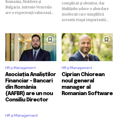
Romania, Moldova și
complicat și obositor, dar
Bulgaria. Antonio Vencesla
Multijobs aduce o abordare
are o experiență valoroasă...
modernă care simplifică
această etapă importantă...
HR și Management
HR și Management
Asociația Analiștilor
Ciprian Chiorean
Financiar – Bancari
noul general
din România
manager al
(AAFBR) are un nou
Romanian Software
Consiliu Director
HR și Management