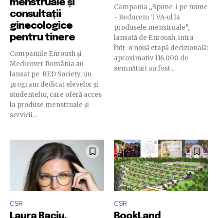
menstruale și
Campania „Spune-i pe nume
consultații
- Reducem TVA-ul la
ginecologice
produsele menstruale”,
pentru tinere
lansată de Enroush, intra
într-o nouă etapă decizională:
Companiile Enroush și
aproximativ 116.000 de
Medicover România au
semnături au fost...
lansat pe RED Society, un
program dedicat elevelor și
studentelor, care oferă acces
la produse menstruale și
servicii...
CSR
CSR
Laura Baciu,
BookLand