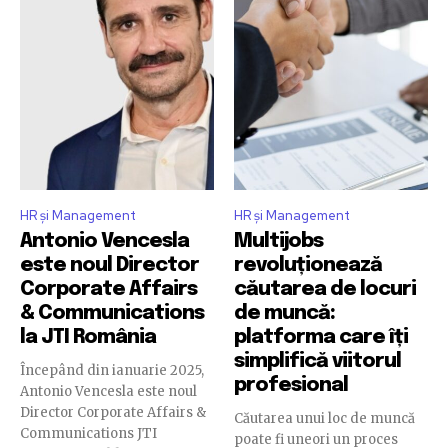
HR și Management
HR și Management
Antonio Vencesla
Multijobs
este noul Director
revoluționează
Corporate Affairs
căutarea de locuri
& Communications
de muncă:
la JTI România
platforma care îți
simplifică viitorul
Începând din ianuarie 2025,
profesional
Antonio Vencesla este noul
Director Corporate Affairs &
Căutarea unui loc de muncă
Communications JTI
poate fi uneori un proces