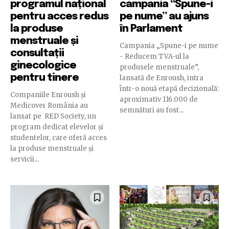
programul național
campania “Spune-i
pentru acces redus
pe nume” au ajuns
la produse
în Parlament
menstruale și
Campania „Spune-i pe nume
consultații
- Reducem TVA-ul la
ginecologice
produsele menstruale”,
pentru tinere
lansată de Enroush, intra
într-o nouă etapă decizională:
Companiile Enroush și
aproximativ 116.000 de
Medicover România au
semnături au fost...
lansat pe RED Society, un
program dedicat elevelor și
studentelor, care oferă acces
la produse menstruale și
servicii...