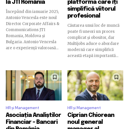
la JTI România
platforma care îți
simplifică viitorul
Începând din ianuarie 2025,
profesional
Antonio Vencesla este noul
Director Corporate Affairs &
Căutarea unui loc de muncă
Communications JTI
poate fi uneori un proces
Romania, Moldova și
complicat și obositor, dar
Bulgaria. Antonio Vencesla
Multijobs aduce o abordare
are o experiență valoroasă...
modernă care simplifică
această etapă importantă...
HR și Management
HR și Management
Asociația Analiștilor
Ciprian Chiorean
Financiar – Bancari
noul general