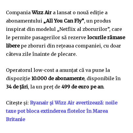
Compania
Wizz Air
a lansat o nouă ediție a
abonamentului
„All You Can Fly”
, un produs
inspirat din modelul „Netflix al zborurilor”, care
le permite pasagerilor să rezerve
locurile rămase
libere
pe zboruri din rețeaua companiei, cu doar
câteva zile înainte de plecare.
Operatorul low-cost a anunțat că va pune la
dispoziție
10.000 de abonamente
, disponibile în
34 de țări
, la un preț de
499 de euro pe an
.
Citește și:
Ryanair și Wizz Air avertizează: noile
taxe pot bloca extinderea flotelor în Marea
Britanie