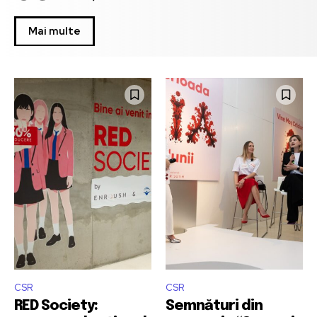
Mai multe
CSR
CSR
RED Society:
Semnături din