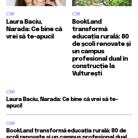
CSR
CSR
Laura Baciu,
BookLand
Narada: Ce bine că
transformă
vrei să te-apuci!
educația rurală: 80
de școli renovate și
un campus
profesional dual în
construcție la
Vulturești
CSR
Laura Baciu, Narada: Ce bine că vrei să te-
apuci!
CSR
BookLand transformă educația rurală: 80 de
școli renovate și un campus profesional dual