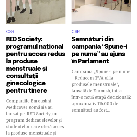
CSR
CSR
RED Society:
Semnături din
programul național
campania “Spune-i
pentru acces redus
pe nume” au ajuns
la produse
în Parlament
menstruale și
Campania „Spune-i pe nume
consultații
- Reducem TVA-ul la
ginecologice
produsele menstruale”,
pentru tinere
lansată de Enroush, intra
într-o nouă etapă decizională:
Companiile Enroush și
aproximativ 116.000 de
Medicover România au
semnături au fost...
lansat pe RED Society, un
program dedicat elevelor și
studentelor, care oferă acces
la produse menstruale și