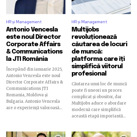
HR și Management
HR și Management
Antonio Vencesla
Multijobs
este noul Director
revoluționează
Corporate Affairs
căutarea de locuri
& Communications
de muncă:
la JTI România
platforma care îți
simplifică viitorul
Începând din ianuarie 2025,
profesional
Antonio Vencesla este noul
Director Corporate Affairs &
Căutarea unui loc de muncă
Communications JTI
poate fi uneori un proces
Romania, Moldova și
complicat și obositor, dar
Bulgaria. Antonio Vencesla
Multijobs aduce o abordare
are o experiență valoroasă...
modernă care simplifică
această etapă importantă...