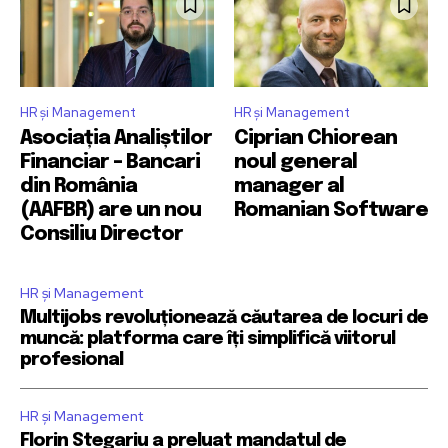
HR și Management
HR și Management
Asociația Analiștilor
Ciprian Chiorean
Financiar – Bancari
noul general
din România
manager al
(AAFBR) are un nou
Romanian Software
Consiliu Director
HR și Management
Multijobs revoluționează căutarea de locuri de
muncă: platforma care îți simplifică viitorul
profesional
HR și Management
Florin Stegariu a preluat mandatul de