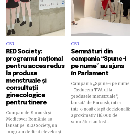
CSR
CSR
RED Society:
Semnături din
programul național
campania “Spune-i
pentru acces redus
pe nume” au ajuns
la produse
în Parlament
menstruale și
Campania „Spune-i pe nume
consultații
- Reducem TVA-ul la
ginecologice
produsele menstruale”,
pentru tinere
lansată de Enroush, intra
într-o nouă etapă decizională:
Companiile Enroush și
aproximativ 116.000 de
Medicover România au
semnături au fost...
lansat pe RED Society, un
program dedicat elevelor și