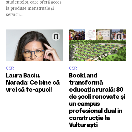
studentelor, care oferă acces
la produse menstruale și
servicii...
CSR
CSR
Laura Baciu,
BookLand
Narada: Ce bine că
transformă
vrei să te-apuci!
educația rurală: 80
de școli renovate și
un campus
profesional dual în
construcție la
Vulturești