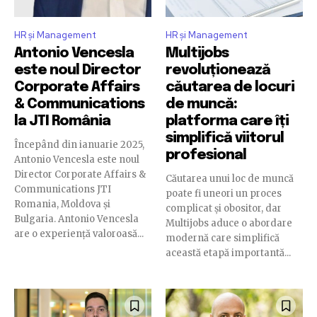
HR și Management
HR și Management
Antonio Vencesla
Multijobs
este noul Director
revoluționează
Corporate Affairs
căutarea de locuri
& Communications
de muncă:
la JTI România
platforma care îți
simplifică viitorul
Începând din ianuarie 2025,
profesional
Antonio Vencesla este noul
Director Corporate Affairs &
Căutarea unui loc de muncă
Communications JTI
poate fi uneori un proces
Romania, Moldova și
complicat și obositor, dar
Bulgaria. Antonio Vencesla
Multijobs aduce o abordare
are o experiență valoroasă...
modernă care simplifică
această etapă importantă...