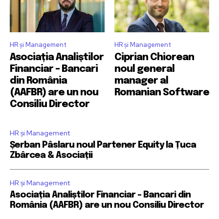
HR și Management
HR și Management
Asociația Analiștilor
Ciprian Chiorean
Financiar – Bancari
noul general
din România
manager al
(AAFBR) are un nou
Romanian Software
Consiliu Director
HR și Management
Șerban Pâslaru noul Partener Equity la Țuca
Zbârcea & Asociații
HR și Management
Asociația Analiștilor Financiar – Bancari din
România (AAFBR) are un nou Consiliu Director