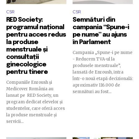
CSR
CSR
RED Society:
Semnături din
programul național
campania “Spune-i
pentru acces redus
pe nume” au ajuns
la produse
în Parlament
menstruale și
Campania „Spune-i pe nume
consultații
- Reducem TVA-ul la
ginecologice
produsele menstruale”,
pentru tinere
lansată de Enroush, intra
într-o nouă etapă decizională:
Companiile Enroush și
aproximativ 116.000 de
Medicover România au
semnături au fost...
lansat pe RED Society, un
program dedicat elevelor și
studentelor, care oferă acces
la produse menstruale și
servicii...