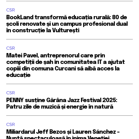
CSR
BookLand transformă educația rurală: 80 de
școli renovate și un campus profesional dual
în construcție la Vulturești
CSR
Matei Pavel, antreprenorul care prin
competiții de șah în comunitatea IT a ajutat
copiii din comuna Curcani să aibă acces la
educație
CSR
PENNY susține Gărâna Jazz Festival 2025:
Patru zile de muzică și energie în natură
CSR
Miliardarul Jeff Bezos și Lauren Sánchez –
Nuntă spectaculoasă în inima Veneției