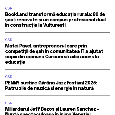
CSR
BookLand transformă educația rurală: 80 de
școli renovate și un campus profesional dual
în construcție la Vulturești
CSR
Matei Pavel, antreprenorul care prin
competiții de șah în comunitatea IT a ajutat
copiii din comuna Curcani să aibă acces la
educație
CSR
PENNY susține Gărâna Jazz Festival 2025:
Patru zile de muzică și energie în natură
CSR
Miliardarul Jeff Bezos și Lauren Sánchez –
Nuntă spectaculoasă în inima Veneției