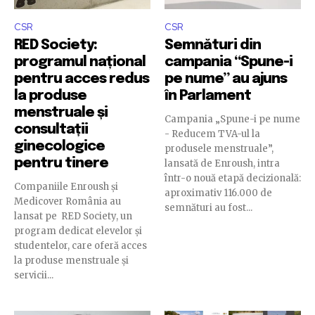
CSR
CSR
RED Society:
Semnături din
programul național
campania “Spune-i
pentru acces redus
pe nume” au ajuns
la produse
în Parlament
menstruale și
Campania „Spune-i pe nume
consultații
- Reducem TVA-ul la
ginecologice
produsele menstruale”,
pentru tinere
lansată de Enroush, intra
într-o nouă etapă decizională:
Companiile Enroush și
aproximativ 116.000 de
Medicover România au
semnături au fost...
lansat pe RED Society, un
program dedicat elevelor și
studentelor, care oferă acces
la produse menstruale și
servicii...