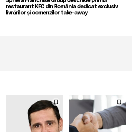
Sphera Franchise Group deschide primul
restaurant KFC din România dedicat exclusiv
livrărilor și comenzilor take-away