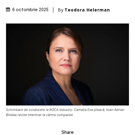
By
Teodora Helerman
6 octombrie 2025
Schimbare de conducere la ROCA Industry: Camelia Ene pleacă, Ioan-Adrian
Bindea revine interimar la cârma companiei
Share