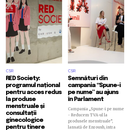
CSR
CSR
RED Society:
Semnături din
programul național
campania “Spune-i
pentru acces redus
pe nume” au ajuns
la produse
în Parlament
menstruale și
Campania „Spune-i pe nume
consultații
- Reducem TVA-ul la
ginecologice
produsele menstruale”,
pentru tinere
lansată de Enroush, intra