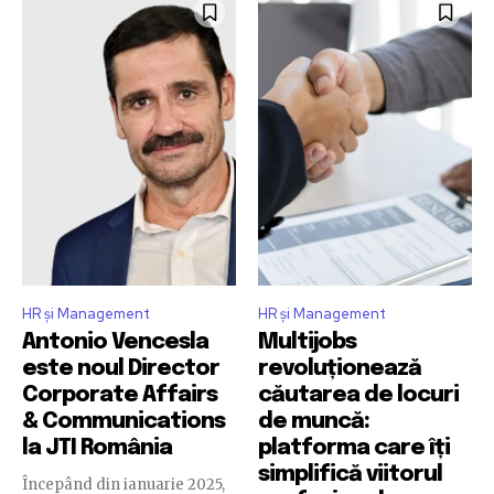
HR și Management
HR și Management
Antonio Vencesla
Multijobs
este noul Director
revoluționează
Corporate Affairs
căutarea de locuri
& Communications
de muncă:
la JTI România
platforma care îți
simplifică viitorul
Începând din ianuarie 2025,