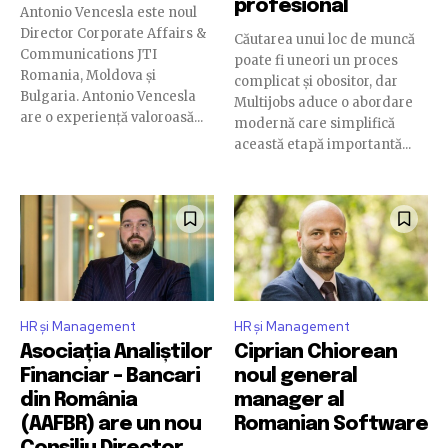
profesional
Antonio Vencesla este noul
Director Corporate Affairs &
Căutarea unui loc de muncă
Communications JTI
poate fi uneori un proces
Romania, Moldova și
complicat și obositor, dar
Bulgaria. Antonio Vencesla
Multijobs aduce o abordare
are o experiență valoroasă...
modernă care simplifică
această etapă importantă...
HR și Management
HR și Management
Asociația Analiștilor
Ciprian Chiorean
Financiar – Bancari
noul general
din România
manager al
(AAFBR) are un nou
Romanian Software