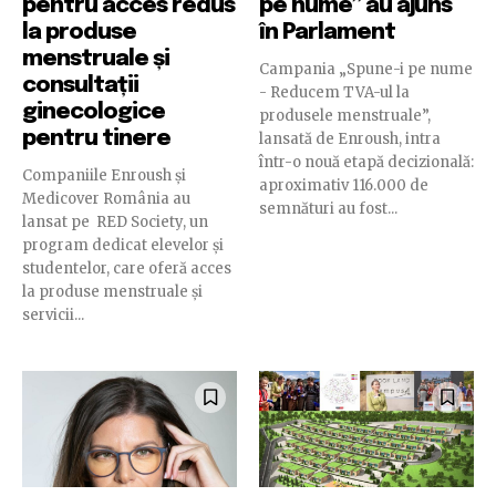
pentru acces redus
pe nume” au ajuns
la produse
în Parlament
menstruale și
Campania „Spune-i pe nume
consultații
- Reducem TVA-ul la
ginecologice
produsele menstruale”,
pentru tinere
lansată de Enroush, intra
într-o nouă etapă decizională:
Companiile Enroush și
aproximativ 116.000 de
Medicover România au
semnături au fost...
lansat pe RED Society, un
program dedicat elevelor și
studentelor, care oferă acces
la produse menstruale și
servicii...