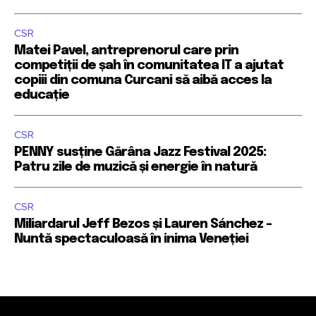
CSR
Matei Pavel, antreprenorul care prin
competiții de șah în comunitatea IT a ajutat
copiii din comuna Curcani să aibă acces la
educație
CSR
PENNY susține Gărâna Jazz Festival 2025:
Patru zile de muzică și energie în natură
CSR
Miliardarul Jeff Bezos și Lauren Sánchez –
Nuntă spectaculoasă în inima Veneției