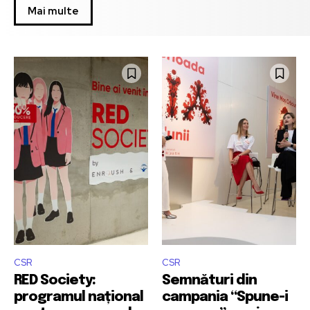
Mai multe
CSR
CSR
RED Society:
Semnături din
programul național
campania “Spune-i