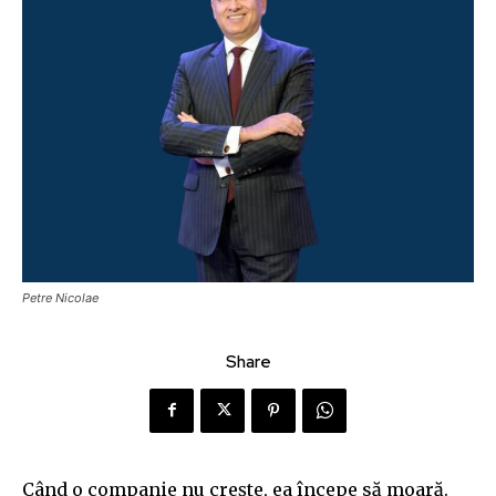
Petre Nicolae
Share
Când o companie nu crește, ea începe să moară.