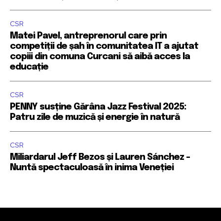
CSR
Matei Pavel, antreprenorul care prin
competiții de șah în comunitatea IT a ajutat
copiii din comuna Curcani să aibă acces la
educație
CSR
PENNY susține Gărâna Jazz Festival 2025:
Patru zile de muzică și energie în natură
CSR
Miliardarul Jeff Bezos și Lauren Sánchez –
Nuntă spectaculoasă în inima Veneției