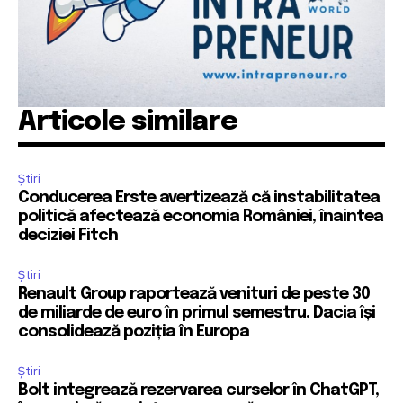
Articole similare
Știri
Conducerea Erste avertizează că instabilitatea
politică afectează economia României, înaintea
deciziei Fitch
Știri
Renault Group raportează venituri de peste 30
de miliarde de euro în primul semestru. Dacia își
consolidează poziția în Europa
Știri
Bolt integrează rezervarea curselor în ChatGPT,