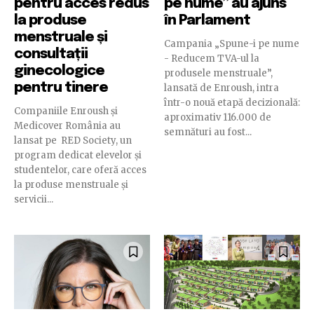
pentru acces redus
pe nume” au ajuns
la produse
în Parlament
menstruale și
Campania „Spune-i pe nume
consultații
- Reducem TVA-ul la
ginecologice
produsele menstruale”,
pentru tinere
lansată de Enroush, intra
într-o nouă etapă decizională:
Companiile Enroush și
aproximativ 116.000 de
Medicover România au
semnături au fost...
lansat pe RED Society, un
program dedicat elevelor și
studentelor, care oferă acces
la produse menstruale și
servicii...