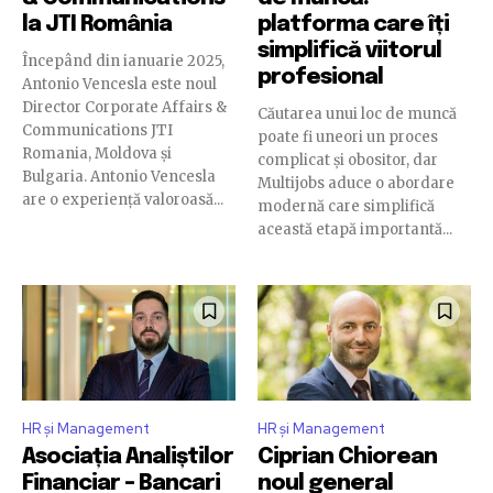
la JTI România
platforma care îți
simplifică viitorul
Începând din ianuarie 2025,
profesional
Antonio Vencesla este noul
Director Corporate Affairs &
Căutarea unui loc de muncă
Communications JTI
poate fi uneori un proces
Romania, Moldova și
complicat și obositor, dar
Bulgaria. Antonio Vencesla
Multijobs aduce o abordare
are o experiență valoroasă...
modernă care simplifică
această etapă importantă...
HR și Management
HR și Management
Asociația Analiștilor
Ciprian Chiorean
Financiar – Bancari
noul general