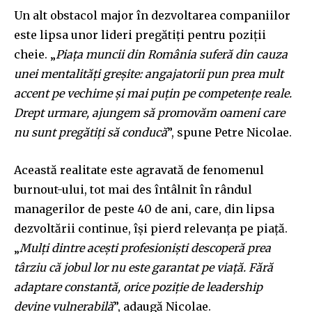
Un alt obstacol major în dezvoltarea companiilor
este lipsa unor lideri pregătiți pentru poziții
cheie. „
Piața muncii din România suferă din cauza
unei mentalități greșite: angajatorii pun prea mult
accent pe vechime și mai puțin pe competențe reale.
Drept urmare, ajungem să promovăm oameni care
nu sunt pregătiți să conducă
”, spune Petre Nicolae.
Această realitate este agravată de fenomenul
burnout-ului, tot mai des întâlnit în rândul
managerilor de peste 40 de ani, care, din lipsa
dezvoltării continue, își pierd relevanța pe piață.
„
Mulți dintre acești profesioniști descoperă prea
târziu că jobul lor nu este garantat pe viață. Fără
adaptare constantă, orice poziție de leadership
devine vulnerabilă
”, adaugă Nicolae.