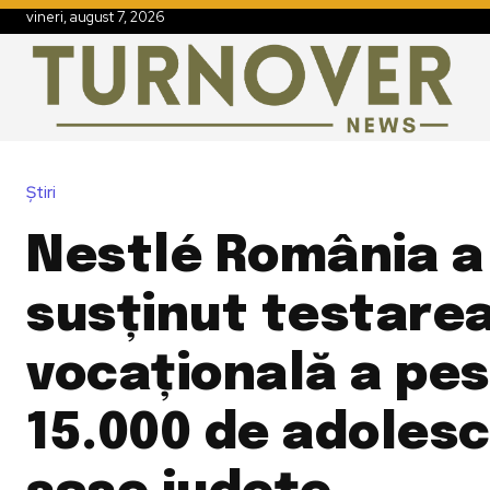
vineri, august 7, 2026
Știri
Nestlé România a
susținut testare
vocațională a pe
15.000 de adolesc