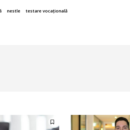
ă
nestle
testare vocațională