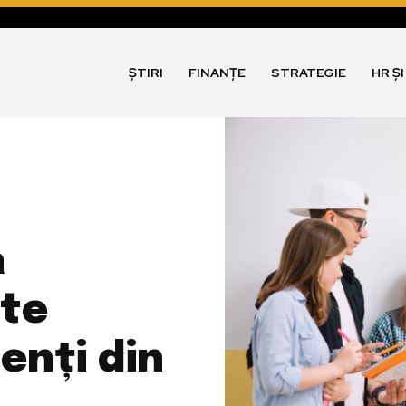
ȘTIRI
FINANȚE
STRATEGIE
HR Ș
a
ste
enți din