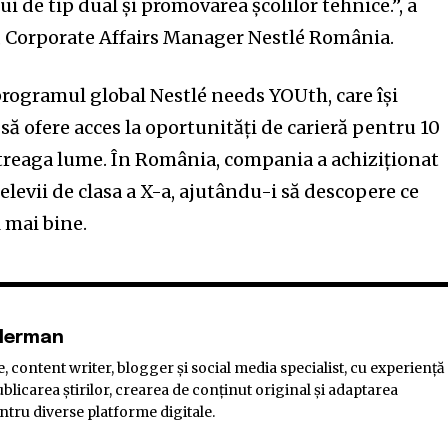
i de tip dual și promovarea școlilor tehnice.”, a
, Corporate Affairs Manager Nestlé România.
 programul global Nestlé needs YOUth, care își
ă ofere acces la oportunități de carieră pentru 10
ntreaga lume. În România, compania a achiziționat
elevii de clasa a X-a, ajutându-i să descopere ce
l mai bine.
elerman
, content writer, blogger și social media specialist, cu experiență
blicarea știrilor, crearea de conținut original și adaptarea
ntru diverse platforme digitale.