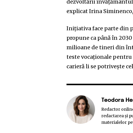
dezvoltării învățământulu
explicat Irina Siminenco
Inițiativa face parte din
propune ca până în 2030 s
milioane de tineri din î
teste vocaționale pentru 
carieră li se potrivește ce
Teodora H
Redactor online
redactarea și pu
materialelor pe