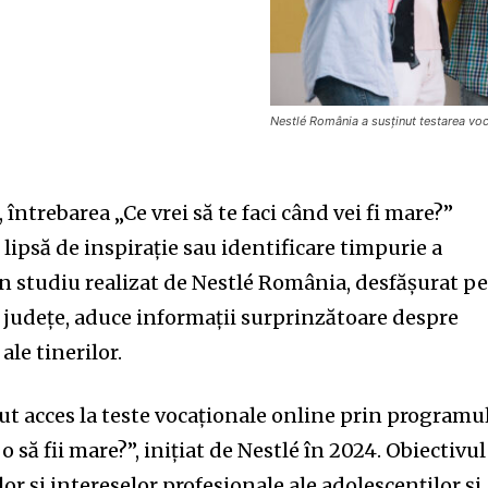
Nestlé România a susținut testarea vo
întrebarea „Ce vrei să te faci când vei fi mare?”
lipsă de inspirație sau identificare timpurie a
n studiu realizat de Nestlé România, desfășurat p
e județe, aduce informații surprinzătoare despre
ale tinerilor.
avut acces la teste vocaționale online prin programu
 o să fii mare?”, inițiat de Nestlé în 2024. Obiectivul
or și intereselor profesionale ale adolescenților și