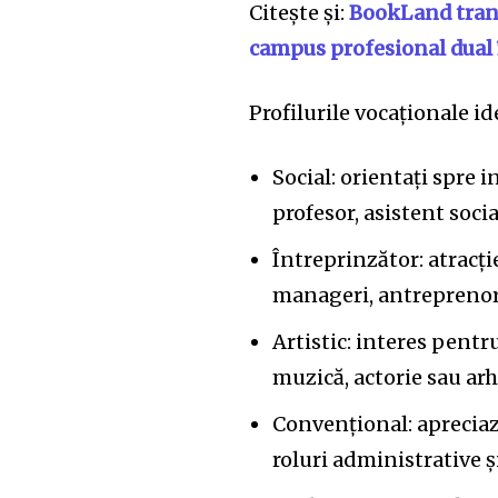
Citește și:
BookLand trans
campus profesional dual î
Profilurile vocaționale id
Social: orientați spre 
profesor, asistent soci
Întreprinzător: atracți
manageri, antreprenori
Artistic: interes pentr
muzică, actorie sau arh
Convențional: apreciază
roluri administrative ș