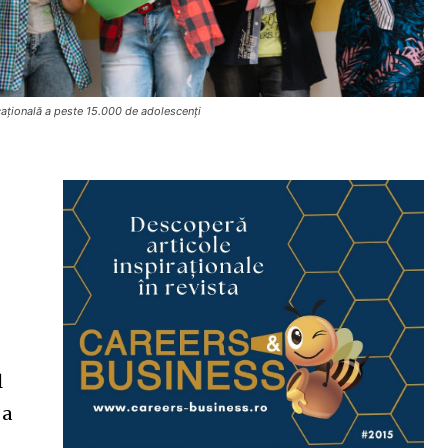
cațională a peste 15.000 de adolescenți
e
l
 a