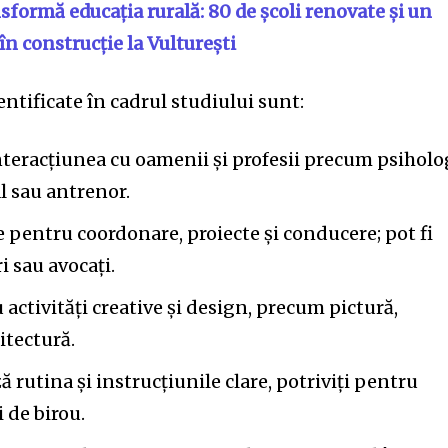
formă educația rurală: 80 de școli renovate și un
n construcție la Vulturești
entificate în cadrul studiului sunt:
interacțiunea cu oamenii și profesii precum psiholo
al sau antrenor.
e pentru coordonare, proiecte și conducere; pot fi
 sau avocați.
u activități creative și design, precum pictură,
itectură.
 rutina și instrucțiunile clare, potriviți pentru
i de birou.