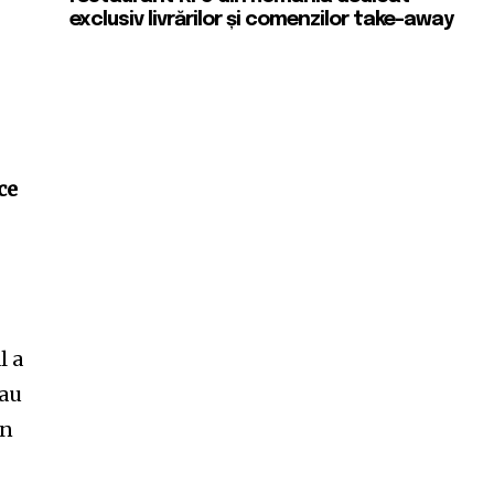
exclusiv livrărilor și comenzilor take-away
ce
l a
sau
în