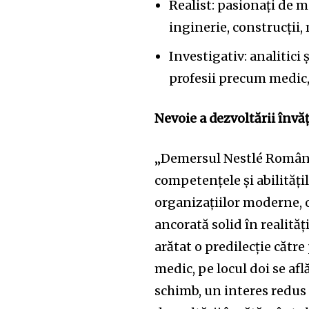
Realist: pasionați de m
inginerie, construcții,
Investigativ: analitici 
profesii precum medic,
Nevoie a dezvoltării învă
„Demersul Nestlé România 
competențele și abilitățil
organizațiilor moderne, o
ancorată solid în realităț
arătat o predilecție cătr
medic, pe locul doi se afl
schimb, un interes redus 