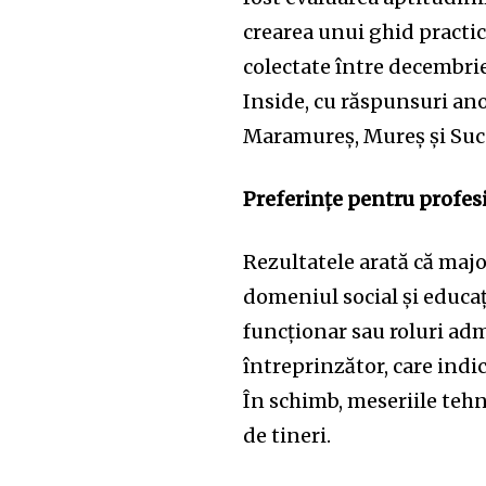
crearea unui ghid practic
colectate între decembrie
Inside, cu răspunsuri an
Maramureș, Mureș și Suc
Preferințe pentru profesi
Rezultatele arată că majo
domeniul social și educaț
funcționar sau roluri admi
întreprinzător, care ind
În schimb, meseriile tehn
de tineri.