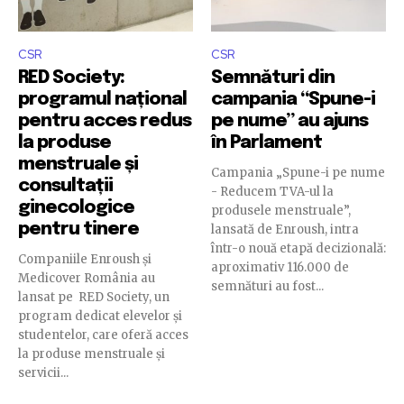
CSR
CSR
RED Society:
Semnături din
programul național
campania “Spune-i
pentru acces redus
pe nume” au ajuns
la produse
în Parlament
menstruale și
Campania „Spune-i pe nume
consultații
- Reducem TVA-ul la
ginecologice
produsele menstruale”,
pentru tinere
lansată de Enroush, intra
într-o nouă etapă decizională:
Companiile Enroush și
aproximativ 116.000 de
Medicover România au
semnături au fost...
lansat pe RED Society, un
program dedicat elevelor și
studentelor, care oferă acces
la produse menstruale și
servicii...