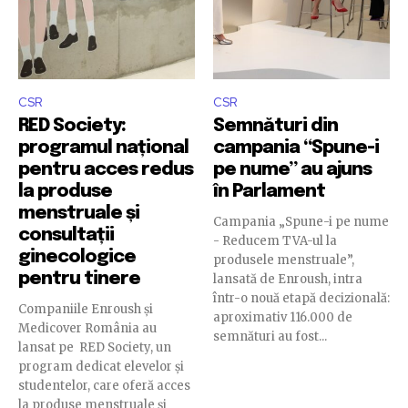
CSR
CSR
RED Society:
Semnături din
programul național
campania “Spune-i
pentru acces redus
pe nume” au ajuns
la produse
în Parlament
menstruale și
Campania „Spune-i pe nume
consultații
- Reducem TVA-ul la
ginecologice
produsele menstruale”,
pentru tinere
lansată de Enroush, intra
într-o nouă etapă decizională:
Companiile Enroush și
aproximativ 116.000 de
Medicover România au
semnături au fost...
lansat pe RED Society, un
program dedicat elevelor și
studentelor, care oferă acces
la produse menstruale și