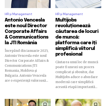
HR și Management
HR și Management
Antonio Vencesla
Multijobs
este noul Director
revoluționează
Corporate Affairs
căutarea de locuri
& Communications
de muncă:
la JTI România
platforma care îți
simplifică viitorul
Începând din ianuarie 2025,
profesional
Antonio Vencesla este noul
Director Corporate Affairs &
Căutarea unui loc de muncă
Communications JTI
poate fi uneori un proces
Romania, Moldova și
complicat și obositor, dar
Bulgaria. Antonio Vencesla
Multijobs aduce o abordare
are o experiență valoroasă...
modernă care simplifică
această etapă importantă...