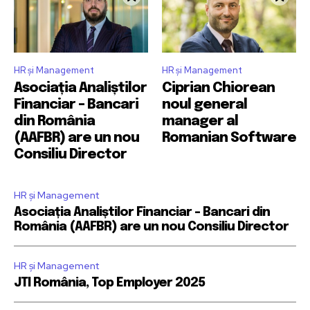
HR și Management
HR și Management
Asociația Analiștilor
Ciprian Chiorean
Financiar – Bancari
noul general
din România
manager al
(AAFBR) are un nou
Romanian Software
Consiliu Director
HR și Management
Asociația Analiștilor Financiar – Bancari din
România (AAFBR) are un nou Consiliu Director
HR și Management
JTI România, Top Employer 2025