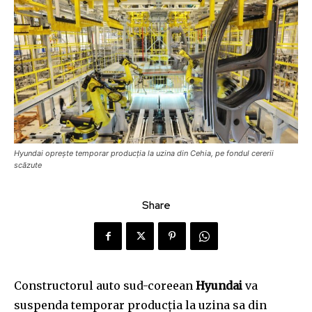
Hyundai oprește temporar producția la uzina din Cehia, pe fondul cererii
scăzute
Share
Constructorul auto sud-coreean
Hyundai
va
suspenda temporar producția la uzina sa din