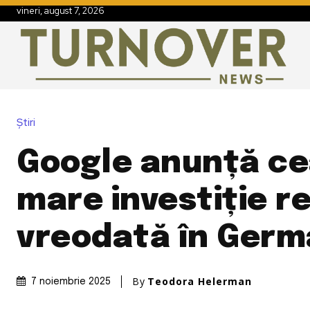
vineri, august 7, 2026
Știri
Google anunță ce
mare investiție r
vreodată în Germ
By
Teodora Helerman
7 noiembrie 2025