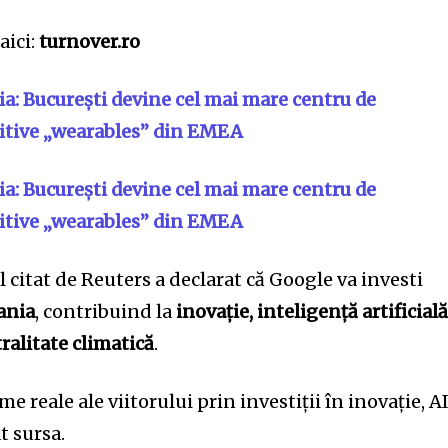
aici:
turnover.ro
: București devine cel mai mare centru de
zitive „wearables” din EMEA
: București devine cel mai mare centru de
zitive „wearables” din EMEA
citat de Reuters a declarat că Google va investi
ania
, contribuind la
inovație, inteligență artificial
ralitate climatică
.
 reale ale viitorului prin investiții în inovație, AI
t sursa.