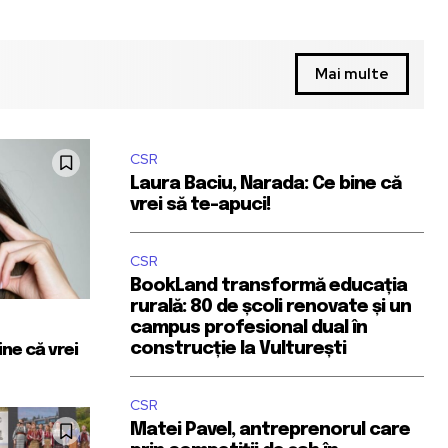
Mai multe
CSR
Laura Baciu, Narada: Ce bine că
vrei să te-apuci!
CSR
BookLand transformă educația
rurală: 80 de școli renovate și un
campus profesional dual în
construcție la Vulturești
ne că vrei
CSR
Matei Pavel, antreprenorul care