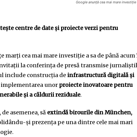
Google anunță cea mai mare investiție 
ește centre de date și proiecte verzi pentru
 marți cea mai mare investiție a sa de până acum 
invitații la conferința de presă transmise jurnaliști
ul include construcția de
infrastructură digitală și
i implementarea unor
proiecte inovatoare pentru
nerabile și a căldurii reziduale
.
 de asemenea, să
extindă birourile din München,
olidându-și prezența pe una dintre cele mai mari
ogie.