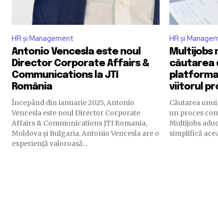
HR și Management
HR și Manage
Antonio Vencesla este noul
Multijobs
Director Corporate Affairs &
căutarea 
Communications la JTI
platforma 
România
viitorul p
Începând din ianuarie 2025, Antonio
Căutarea unui 
Vencesla este noul Director Corporate
un proces comp
Affairs & Communications JTI Romania,
Multijobs adu
Moldova și Bulgaria. Antonio Vencesla are o
simplifică ace
experiență valoroasă...