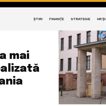
ȘTIRI
FINANȚE
STRATEGIE
HR Ș
a mai
ealizată
ania