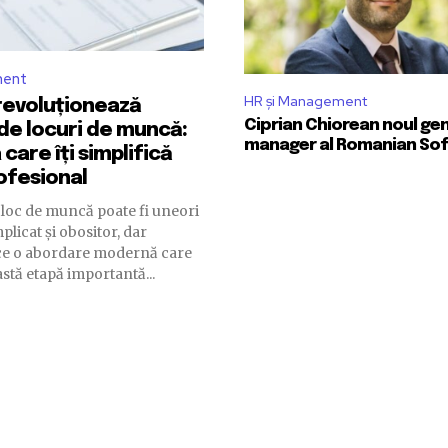
ment
HR și Management
 revoluționează
Ciprian Chiorean noul ge
de locuri de muncă:
manager al Romanian So
care îți simplifică
rofesional
loc de muncă poate fi uneori
licat și obositor, dar
ce o abordare modernă care
astă etapă importantă...