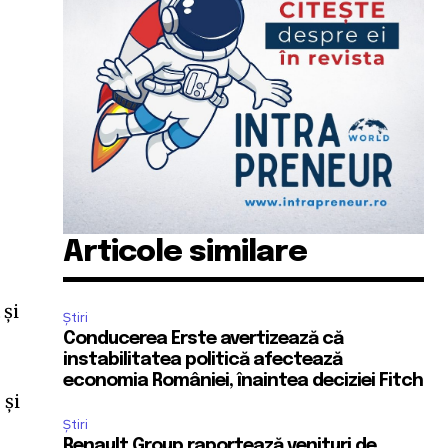
Articole similare
ă
și
Știri
Conducerea Erste avertizează că
instabilitatea politică afectează
economia României, înaintea deciziei Fitch
 și
Știri
Renault Group raportează venituri de