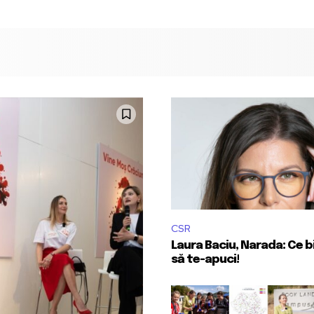
CSR
Laura Baciu, Narada: Ce bi
să te-apuci!