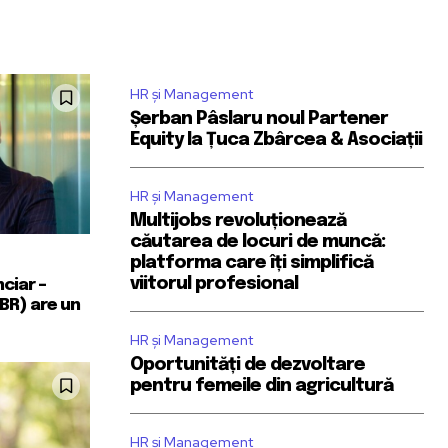
HR și Management
Șerban Pâslaru noul Partener
Equity la Țuca Zbârcea & Asociații
HR și Management
Multijobs revoluționează
căutarea de locuri de muncă:
platforma care îți simplifică
viitorul profesional
nciar –
BR) are un
HR și Management
Oportunități de dezvoltare
pentru femeile din agricultură
HR și Management