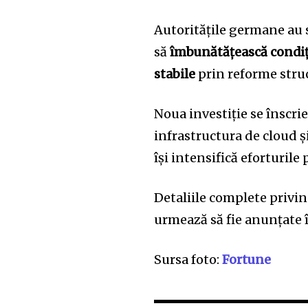
Autoritățile germane au s
să
îmbunătățească condiți
stabile
prin reforme struc
Noua investiție se înscri
infrastructura de cloud 
își intensifică eforturil
Detaliile complete privin
urmează să fie anunțate î
Sursa foto:
Fortune