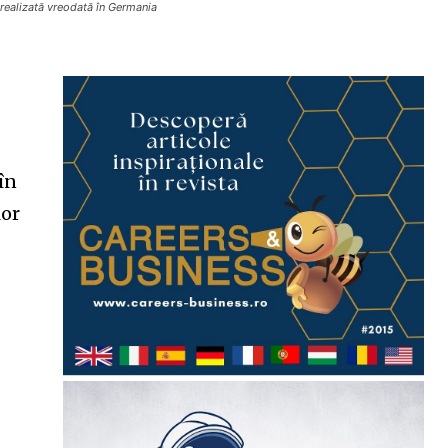
realizată vreodată în Germania
în
lor