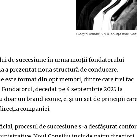
Giorgio Armani S.p.A. anunță noul Cons
lui de succesiune în urma morții fondatorului
a a prezentat noua structură de conducere.
e este format din opt membri, dintre care trei fac
. Fondatorul, decedat pe 4 septembrie 2025 la
 doar un brand iconic, ci și un set de principii car
direcția companiei.
ficial, procesul de succesiune s-a desfășurat confo
ministrative. Noul Consiliu include patru directori