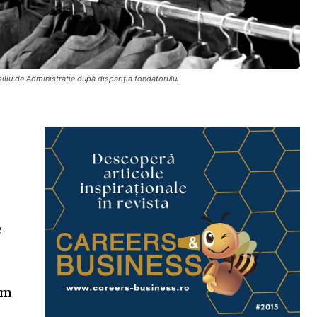
iliu de Administrație după dispariția fondatorului
e
rm