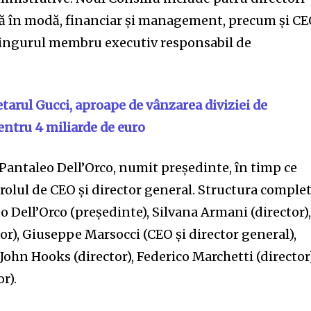
ță în modă, financiar și management, precum și C
, singurul membru executiv responsabil de
tarul Gucci, aproape de vânzarea diviziei de
entru 4 miliarde de euro
 Pantaleo Dell’Orco, numit președinte, în timp ce
rolul de CEO și director general. Structura comple
o Dell’Orco (președinte), Silvana Armani (director)
r), Giuseppe Marsocci (CEO și director general),
 John Hooks (director), Federico Marchetti (director
r).