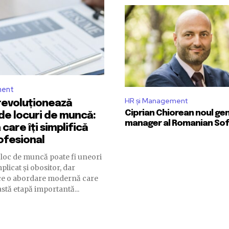
ment
HR și Management
 revoluționează
Ciprian Chiorean noul ge
de locuri de muncă:
manager al Romanian So
care îți simplifică
rofesional
loc de muncă poate fi uneori
licat și obositor, dar
ce o abordare modernă care
astă etapă importantă...