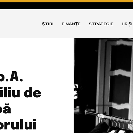
ȘTIRI
FINANȚE
STRATEGIE
HR Ș
p.A.
liu de
pă
orului