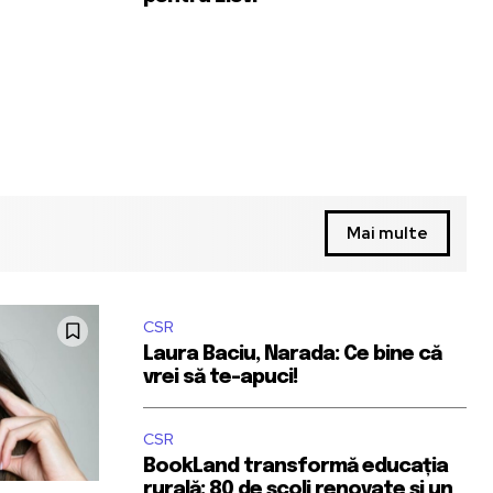
Mai multe
CSR
Laura Baciu, Narada: Ce bine că
vrei să te-apuci!
CSR
BookLand transformă educația
rurală: 80 de școli renovate și un