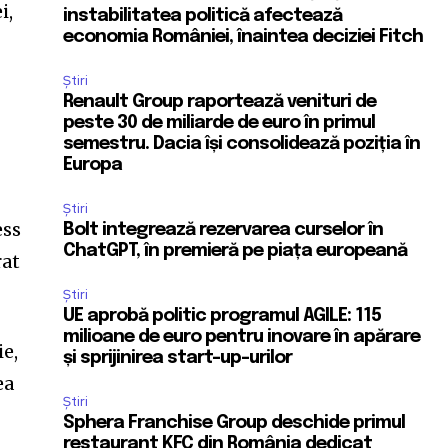
i,
instabilitatea politică afectează
economia României, înaintea deciziei Fitch
Știri
Renault Group raportează venituri de
peste 30 de miliarde de euro în primul
semestru. Dacia își consolidează poziția în
Europa
Știri
ess
Bolt integrează rezervarea curselor în
ChatGPT, în premieră pe piața europeană
rat
Știri
UE aprobă politic programul AGILE: 115
milioane de euro pentru inovare în apărare
e,
și sprijinirea start-up-urilor
ea
Știri
Sphera Franchise Group deschide primul
restaurant KFC din România dedicat