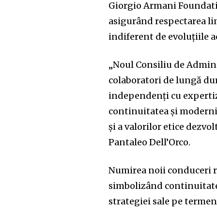
Giorgio Armani Foundatio
asigurând respectarea lini
indiferent de evoluțiile a
„Noul Consiliu de Adminis
colaboratori de lungă du
independenți cu expertiz
continuitatea și moderni
și a valorilor etice dezv
Pantaleo Dell’Orco.
Numirea noii conduceri 
simbolizând continuitate
strategiei sale pe termen