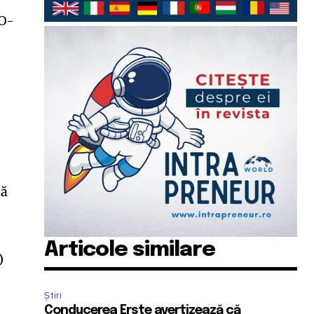
EO-
tă
,
Articole similare
)
Știri
Conducerea Erste avertizează că