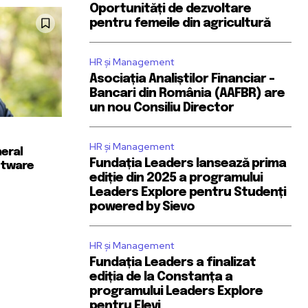
Oportunități de dezvoltare
pentru femeile din agricultură
HR și Management
Asociația Analiștilor Financiar –
Bancari din România (AAFBR) are
un nou Consiliu Director
HR și Management
neral
Fundația Leaders lansează prima
ftware
ediție din 2025 a programului
Leaders Explore pentru Studenți
powered by Sievo
HR și Management
Fundația Leaders a finalizat
ediția de la Constanța a
programului Leaders Explore
pentru Elevi