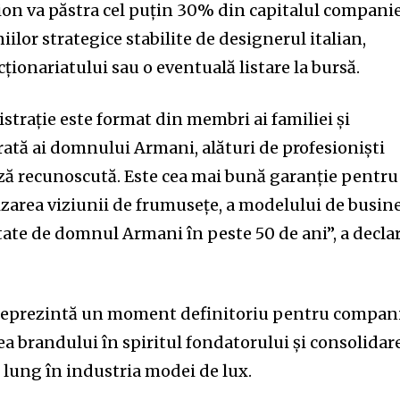
n va păstra cel puțin 30% din capitalul companie
ilor strategice stabilite de designerul italian,
cționariatului sau o eventuală listare la bursă.
trație este format din membri ai familiei și
rată ai domnului Armani, alături de profesioniști
ă recunoscută. Este cea mai bună garanție pentru
zarea viziunii de frumusețe, a modelului de busin
oltate de domnul Armani în peste 50 de ani”, a decla
reprezintă un moment definitoriu pentru compani
a brandului în spiritul fondatorului și consolidar
 lung în industria modei de lux.