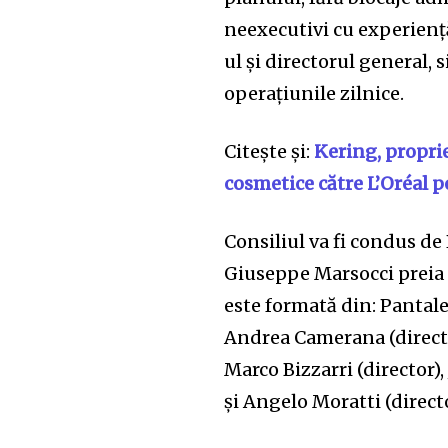
neexecutivi cu experien
ul și directorul general
operațiunile zilnice.
Citește și:
Kering, proprie
cosmetice către L’Oréal p
Consiliul va fi condus de
Giuseppe Marsocci preia 
este formată din: Pantale
Andrea Camerana (directo
Marco Bizzarri (director),
și Angelo Moratti (directo