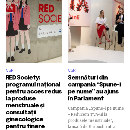
CSR
CSR
RED Society:
Semnături din
programul național
campania “Spune-i
pentru acces redus
pe nume” au ajuns
la produse
în Parlament
menstruale și
Campania „Spune-i pe nume
consultații
- Reducem TVA-ul la
ginecologice
produsele menstruale”,
pentru tinere
lansată de Enroush, intra