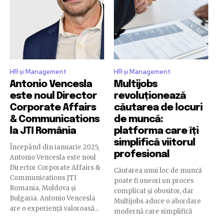
HR și Management
HR și Management
Antonio Vencesla
Multijobs
este noul Director
revoluționează
Corporate Affairs
căutarea de locuri
& Communications
de muncă:
la JTI România
platforma care îți
simplifică viitorul
Începând din ianuarie 2025,
profesional
Antonio Vencesla este noul
Director Corporate Affairs &
Căutarea unui loc de muncă
Communications JTI
poate fi uneori un proces
Romania, Moldova și
complicat și obositor, dar
Bulgaria. Antonio Vencesla
Multijobs aduce o abordare
are o experiență valoroasă...
modernă care simplifică