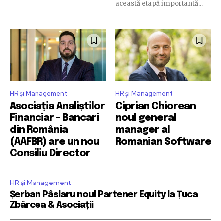
această etapă importantă...
HR și Management
HR și Management
Asociația Analiștilor
Ciprian Chiorean
Financiar – Bancari
noul general
din România
manager al
(AAFBR) are un nou
Romanian Software
Consiliu Director
HR și Management
Șerban Pâslaru noul Partener Equity la Țuca
Zbârcea & Asociații