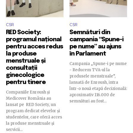
CSR
CSR
RED Society:
Semnături din
programul național
campania “Spune-i
pentru acces redus
pe nume” au ajuns
la produse
în Parlament
menstruale și
Campania „Spune-i pe nume
consultații
- Reducem TVA-ul la
ginecologice
produsele menstruale”,
pentru tinere
lansată de Enroush, intra
într-o nouă etapă decizională:
Companiile Enroush și
aproximativ 116.000 de
Medicover România au
semnături au fost...
lansat pe RED Society, un
program dedicat elevelor și
studentelor, care oferă acces
la produse menstruale și
servicii...