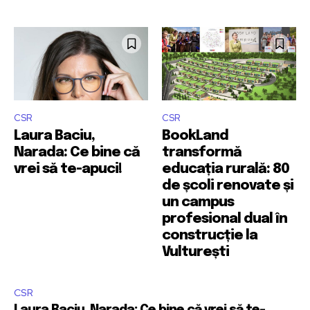
CSR
CSR
Laura Baciu,
BookLand
Narada: Ce bine că
transformă
vrei să te-apuci!
educația rurală: 80
de școli renovate și
un campus
profesional dual în
construcție la
Vulturești
CSR
Laura Baciu, Narada: Ce bine că vrei să te-