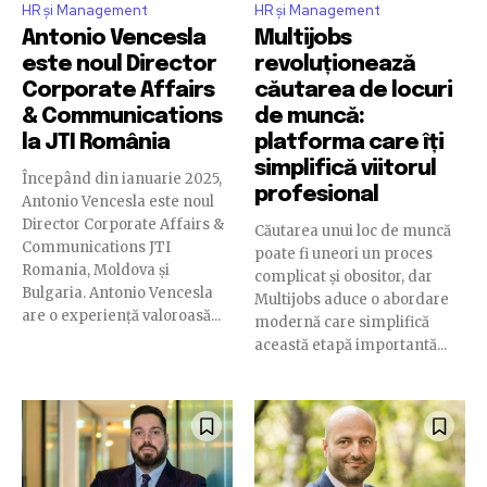
HR și Management
HR și Management
Antonio Vencesla
Multijobs
este noul Director
revoluționează
Corporate Affairs
căutarea de locuri
& Communications
de muncă:
la JTI România
platforma care îți
simplifică viitorul
Începând din ianuarie 2025,
profesional
Antonio Vencesla este noul
Director Corporate Affairs &
Căutarea unui loc de muncă
Communications JTI
poate fi uneori un proces
Romania, Moldova și
complicat și obositor, dar
Bulgaria. Antonio Vencesla
Multijobs aduce o abordare
are o experiență valoroasă...
modernă care simplifică
această etapă importantă...