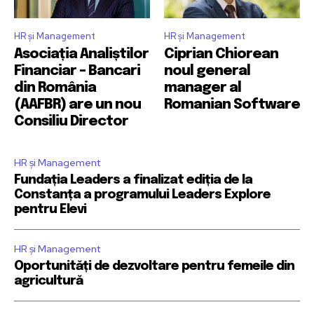
HR și Management
HR și Management
Asociația Analiștilor
Ciprian Chiorean
Financiar – Bancari
noul general
din România
manager al
(AAFBR) are un nou
Romanian Software
Consiliu Director
HR și Management
Fundația Leaders a finalizat ediția de la
Constanța a programului Leaders Explore
pentru Elevi
HR și Management
Oportunități de dezvoltare pentru femeile din
agricultură