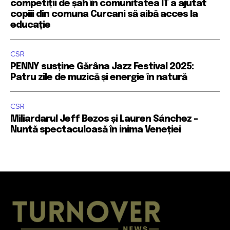
competiții de șah în comunitatea IT a ajutat
copiii din comuna Curcani să aibă acces la
educație
CSR
PENNY susține Gărâna Jazz Festival 2025:
Patru zile de muzică și energie în natură
CSR
Miliardarul Jeff Bezos și Lauren Sánchez –
Nuntă spectaculoasă în inima Veneției