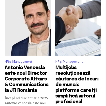
HR și Management
HR și Management
Antonio Vencesla
Multijobs
este noul Director
revoluționează
Corporate Affairs
căutarea de locuri
& Communications
de muncă:
la JTI România
platforma care îți
simplifică viitorul
Începând din ianuarie 2025,
profesional
Antonio Vencesla este noul