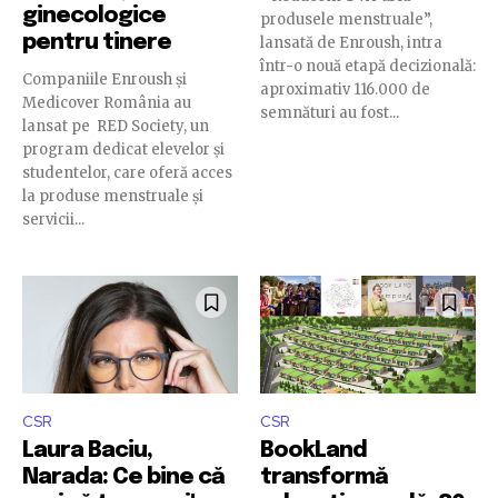
ginecologice
produsele menstruale”,
pentru tinere
lansată de Enroush, intra
într-o nouă etapă decizională:
Companiile Enroush și
aproximativ 116.000 de
Medicover România au
semnături au fost...
lansat pe RED Society, un
program dedicat elevelor și
studentelor, care oferă acces
la produse menstruale și
servicii...
CSR
CSR
Laura Baciu,
BookLand
Narada: Ce bine că
transformă