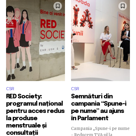
CSR
CSR
RED Society:
Semnături din
programul național
campania “Spune-i
pentru acces redus
pe nume” au ajuns
la produse
în Parlament
menstruale și
Campania „Spune-i pe nume
consultații
- Reducem TVA-ul la