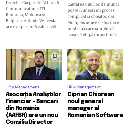
Director Corporate Affairs &
Căutarea unui loc de muncă
Communications JTI
poate fi uneori un proces
Romania, Moldova și
complicat și obositor, dar
Bulgaria. Antonio Vencesla
Multijobs aduce o abordare
are o experiență valoroasă...
modernă care simplifică
această etapă importantă...
HR și Management
HR și Management
Asociația Analiștilor
Ciprian Chiorean
Financiar – Bancari
noul general
din România
manager al
(AAFBR) are un nou
Romanian Software
Consiliu Director