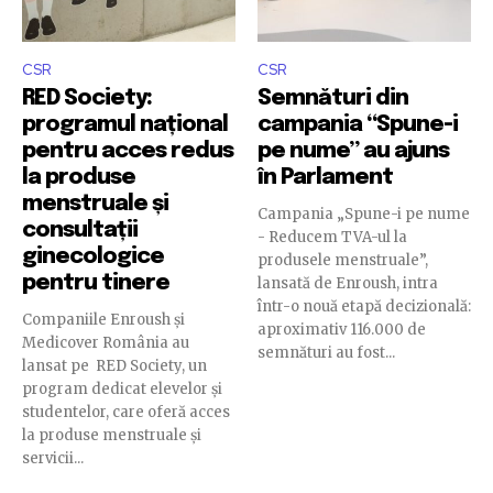
CSR
CSR
RED Society:
Semnături din
programul național
campania “Spune-i
pentru acces redus
pe nume” au ajuns
la produse
în Parlament
menstruale și
Campania „Spune-i pe nume
consultații
- Reducem TVA-ul la
ginecologice
produsele menstruale”,
pentru tinere
lansată de Enroush, intra
într-o nouă etapă decizională:
Companiile Enroush și
aproximativ 116.000 de
Medicover România au
semnături au fost...
lansat pe RED Society, un
program dedicat elevelor și
studentelor, care oferă acces
la produse menstruale și
servicii...