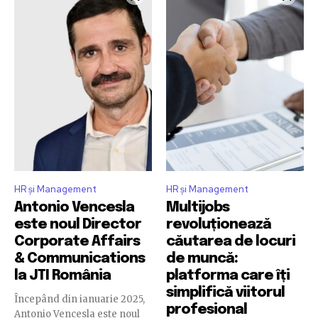
HR și Management
HR și Management
Antonio Vencesla
Multijobs
este noul Director
revoluționează
Corporate Affairs
căutarea de locuri
& Communications
de muncă:
la JTI România
platforma care îți
simplifică viitorul
Începând din ianuarie 2025,
profesional
Antonio Vencesla este noul