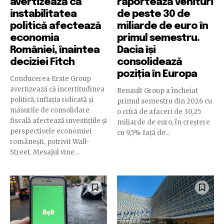
avertizează că
raportează venituri
instabilitatea
de peste 30 de
politică afectează
miliarde de euro în
economia
primul semestru.
României, înaintea
Dacia își
deciziei Fitch
consolidează
poziția în Europa
Conducerea Erste Group
avertizează că incertitudinea
Renault Group a încheiat
politică, inflația ridicată și
primul semestru din 2026 cu
măsurile de consolidare
o cifră de afaceri de 30,25
fiscală afectează investițiile și
miliarde de euro, în creștere
perspectivele economiei
cu 9,5% față de...
românești, potrivit Wall-
Street. Mesajul vine...