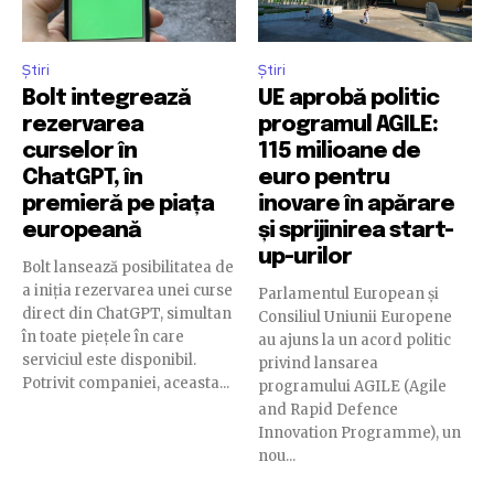
Știri
Știri
Bolt integrează
UE aprobă politic
rezervarea
programul AGILE:
curselor în
115 milioane de
ChatGPT, în
euro pentru
premieră pe piața
inovare în apărare
europeană
și sprijinirea start-
up-urilor
Bolt lansează posibilitatea de
a iniția rezervarea unei curse
Parlamentul European și
direct din ChatGPT, simultan
Consiliul Uniunii Europene
în toate piețele în care
au ajuns la un acord politic
serviciul este disponibil.
privind lansarea
Potrivit companiei, aceasta...
programului AGILE (Agile
and Rapid Defence
Innovation Programme), un
nou...