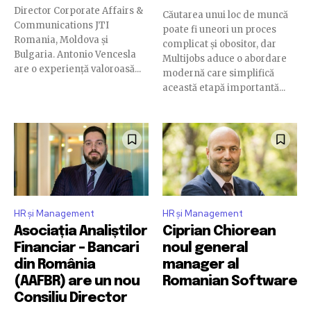
Director Corporate Affairs &
Căutarea unui loc de muncă
Communications JTI
poate fi uneori un proces
Romania, Moldova și
complicat și obositor, dar
Bulgaria. Antonio Vencesla
Multijobs aduce o abordare
are o experiență valoroasă...
modernă care simplifică
această etapă importantă...
HR și Management
HR și Management
Asociația Analiștilor
Ciprian Chiorean
Financiar – Bancari
noul general
din România
manager al
(AAFBR) are un nou
Romanian Software
Consiliu Director