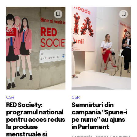
CSR
CSR
RED Society:
Semnături din
programul național
campania “Spune-i
pentru acces redus
pe nume” au ajuns
la produse
în Parlament
menstruale și