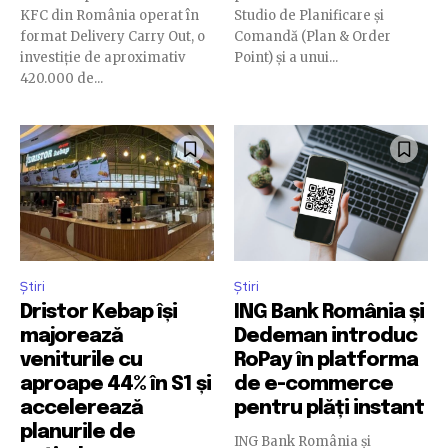
KFC din România operat în
Studio de Planificare și
format Delivery Carry Out, o
Comandă (Plan & Order
investiție de aproximativ
Point) și a unui...
420.000 de...
Știri
Știri
Dristor Kebap își
ING Bank România și
majorează
Dedeman introduc
veniturile cu
RoPay în platforma
aproape 44% în S1 și
de e-commerce
accelerează
pentru plăți instant
planurile de
ING Bank România și