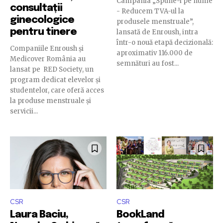
Campania „Spune-i pe nume
consultații
- Reducem TVA-ul la
ginecologice
produsele menstruale”,
pentru tinere
lansată de Enroush, intra
într-o nouă etapă decizională:
Companiile Enroush și
aproximativ 116.000 de
Medicover România au
semnături au fost...
lansat pe RED Society, un
program dedicat elevelor și
studentelor, care oferă acces
la produse menstruale și
servicii...
CSR
CSR
Laura Baciu,
BookLand